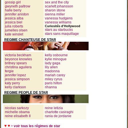
gossip girl
sex and the city
gwyneth paltrow
scarlett johansson
halle berry
sharon stone
jennifer aniston
sienna miller
jessica alba
vanessa hudgens
jessica biel
vanessa williams
julia roberts
Curiosités d'Hollywood
stars au starbucks
jumelles olsen
stars sans maquillage
kate winslet
REGIME CHANTEUSE DE STAR
victoria beckham
kelly osbourne
beyonce knowles
kylie minogue
britney spears
lady gaga
christina aguilera
lily allen
fergie
madonna
jennifer lopez
mariah carey
jessica simpson
miley cyrus
katy perry
paris hilton
kelly clarkson
rihanna
REGIME PEOPLE DE STAR
nicolas sarkozy
reine letizia
michelle obama
charlotte casiraghi
reine elisabeth II
rania de jordanie
♥ ♥
>
voir tous les régimes de star