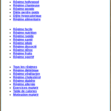
Régime hollywood
Régime chanteuse
Régime people
Diète perdre poids
Diète hypocalorique
Régime alimentaire
Régime facile
Régime nutrition
Régime rapide
Régime santé
Régime pilule
Régime dissocié
Régime détox
Régime fruits
Régime sportif
Tous les régimes
Régime diététique
Régime végétarien
Régime cholestérol
Régime diabète
Régime allergie
Exercices maigrir
Table de calories
Motivation maigrir