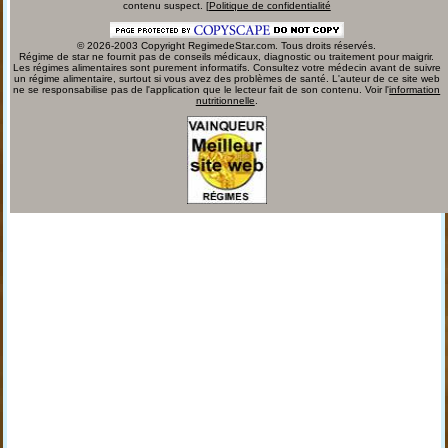
contenu suspect. [
Politique de confidentialité
© 2026-2003 Copyright RegimedeStar.com. Tous droits réservés.
Régime de star ne fournit pas de conseils médicaux, diagnostic ou traitement pour maigrir.
Les régimes alimentaires sont purement informatifs. Consultez votre médecin avant de suivre
un régime alimentaire, surtout si vous avez des problèmes de santé. L'auteur de ce site web
ne se responsabilise pas de l'application que le lecteur fait de son contenu. Voir l'
information
nutritionnelle
.