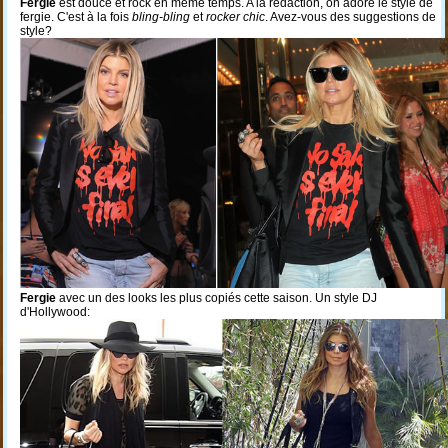
Fergie
est douce et rock en même temps. A la rédaction, on adore le style de
fergie. C'est à la fois
bling-bling
et
rocker chic
. Avez-vous des suggestions de
style?
Fergie
avec un des looks les plus copiés cette saison. Un style DJ
d'Hollywood: