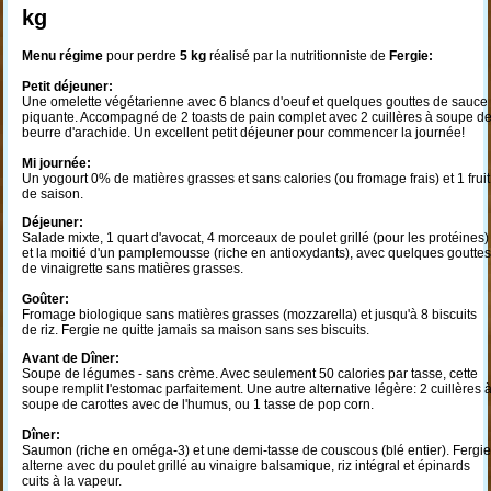
kg
Menu régime
pour perdre
5 kg
réalisé par la nutritionniste de
Fergie:
Petit déjeuner:
Une omelette végétarienne avec 6 blancs d'oeuf et quelques gouttes de sauce
piquante. Accompagné de 2 toasts de pain complet avec 2 cuillères à soupe d
beurre d'arachide. Un excellent petit déjeuner pour commencer la journée!
Mi journée:
Un yogourt 0% de matières grasses et sans calories (ou fromage frais) et 1 fruit
de saison.
Déjeuner:
Salade mixte, 1 quart d'avocat, 4 morceaux de poulet grillé (pour les protéines)
et la moitié d'un pamplemousse (riche en antioxydants), avec quelques gouttes
de vinaigrette sans matières grasses.
Goûter:
Fromage biologique sans matières grasses (mozzarella) et jusqu'à 8 biscuits
de riz. Fergie ne quitte jamais sa maison sans ses biscuits.
Avant de Dîner:
Soupe de légumes - sans crème. Avec seulement 50 calories par tasse, cette
soupe remplit l'estomac parfaitement. Une autre alternative légère: 2 cuillères 
soupe de carottes avec de l'humus, ou 1 tasse de pop corn.
Dîner:
Saumon (riche en oméga-3) et une demi-tasse de couscous (blé entier). Fergie
alterne avec du poulet grillé au vinaigre balsamique, riz intégral et épinards
cuits à la vapeur.