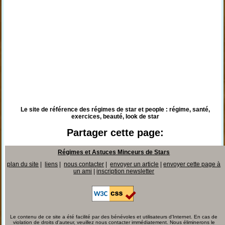
Le site de référence des régimes de star et people : régime, santé,
exercices, beauté, look de star
Partager cette page:
Régimes et Astuces Minceurs de Stars
plan du site
|
liens
|
nous contacter
|
envoyer un article
|
envoyer cette page à
un ami
|
inscription newsletter
Le contenu de ce site a été facilité par des bénévoles et utilisateurs d'Internet. En cas de
violation de droits d'auteur, veuillez nous contacter immédiatement. Nous éliminerons le