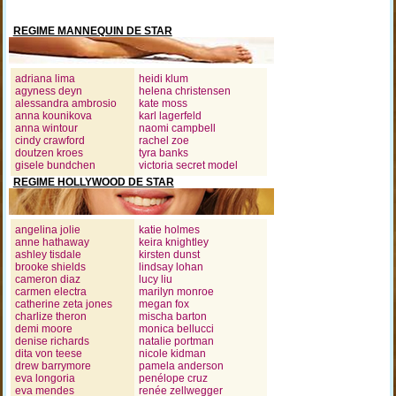
REGIME MANNEQUIN DE STAR
adriana lima
heidi klum
agyness deyn
helena christensen
alessandra ambrosio
kate moss
anna kounikova
karl lagerfeld
anna wintour
naomi campbell
cindy crawford
rachel zoe
doutzen kroes
tyra banks
gisele bundchen
victoria secret model
REGIME HOLLYWOOD DE STAR
angelina jolie
katie holmes
anne hathaway
keira knightley
ashley tisdale
kirsten dunst
brooke shields
lindsay lohan
cameron diaz
lucy liu
carmen electra
marilyn monroe
catherine zeta jones
megan fox
charlize theron
mischa barton
demi moore
monica bellucci
denise richards
natalie portman
dita von teese
nicole kidman
drew barrymore
pamela anderson
eva longoria
penélope cruz
eva mendes
renée zellwegger