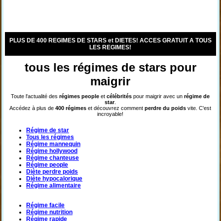
PLUS DE 400 REGIMES DE STARS et DIETES! ACCES GRATUIT A TOUS
LES REGIMES!
tous les régimes de stars pour
maigrir
Toute l'actualité des
régimes
people
et
célébrités
pour maigrir avec un
régime de
star
.
Accédez à plus de
400 régimes
et découvrez comment
perdre du poids
vite. C'est
incroyable!
Régime de star
Tous les régimes
Régime mannequin
Régime hollywood
Régime chanteuse
Régime people
Diète perdre poids
Diète hypocalorique
Régime alimentaire
Régime facile
Régime nutrition
Régime rapide