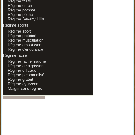
Régime fruits
Régime citron
Régime pomme
Régime pêche
Régime Beverly Hills
Régime sportif
Régime sport
Régime protéiné
Régime musculation
Régime grossissant
Régime d'endurance
Régime facile
Régime facile marche
Régime amaigrissant
Régime efficace
Régime personnalisé
Régime gratuit
Régime ayurveda
Maigrir sans régime