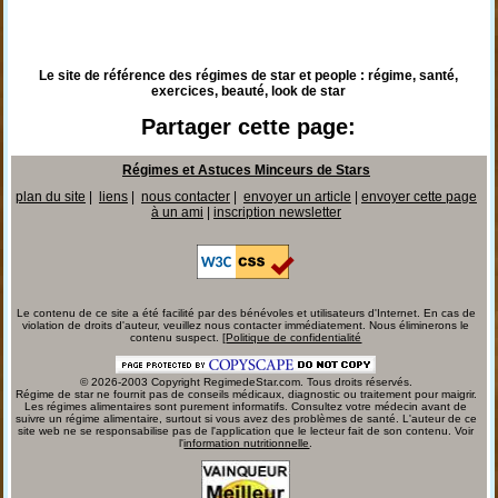
Le site de référence des régimes de star et people : régime, santé,
exercices, beauté, look de star
Partager cette page:
Régimes et Astuces Minceurs de Stars
plan du site
|
liens
|
nous contacter
|
envoyer un article
|
envoyer cette page
à un ami
|
inscription newsletter
Le contenu de ce site a été facilité par des bénévoles et utilisateurs d'Internet. En cas de
violation de droits d'auteur, veuillez nous contacter immédiatement. Nous éliminerons le
contenu suspect. [
Politique de confidentialité
© 2026-2003 Copyright RegimedeStar.com. Tous droits réservés.
Régime de star ne fournit pas de conseils médicaux, diagnostic ou traitement pour maigrir.
Les régimes alimentaires sont purement informatifs. Consultez votre médecin avant de
suivre un régime alimentaire, surtout si vous avez des problèmes de santé. L'auteur de ce
site web ne se responsabilise pas de l'application que le lecteur fait de son contenu. Voir
l'
information nutritionnelle
.