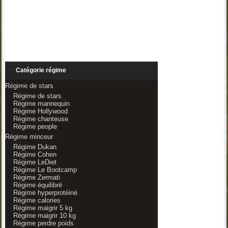
Catégorie régime
Régime de stars
Régime de stars
Régime mannequin
Régime Hollywood
Régime chanteuse
Régime people
Régime minceur
Régime Dukan
Régime Cohen
Régime LeDiet
Régime Le Bootcamp
Régime Zermati
Régime équilibré
Régime hyperprotéiné
Régime calories
Régime maigrir 5 kg
Régime maigrir 10 kg
Régime perdre poids