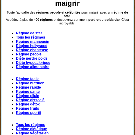
maigrir
Toute l'actualité des
régimes
people
et
célébrités
pour maigrir avec un
régime de
star
.
Accédez à plus de
400 régimes
et découvrez comment
perdre du poids
vite. C'est
incroyable!
Régime de star
Tous les régimes
Régime mannequin
Régime hollywood
Régime chanteuse
Régime people
Diète perdre poids
Diète hypocalorique
Régime alimentaire
Régime facile
Régime nutrition
Régime rapide
Régime santé
Régime pilule
Régime dissocié
Régime détox
Régime fruits
Régime sportif
Tous les régimes
Régime diététique
Régime végétarien