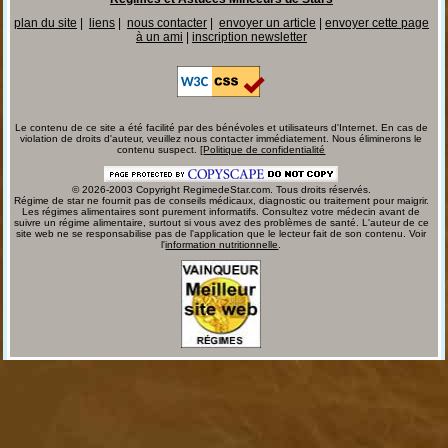
plan du site
|
liens
|
nous contacter
|
envoyer un article
|
envoyer cette page
à un ami
|
inscription newsletter
Le contenu de ce site a été facilité par des bénévoles et utilisateurs d'Internet. En cas de
violation de droits d'auteur, veuillez nous contacter immédiatement. Nous éliminerons le
contenu suspect. [
Politique de confidentialité
© 2026-2003 Copyright RegimedeStar.com. Tous droits réservés.
Régime de star ne fournit pas de conseils médicaux, diagnostic ou traitement pour maigrir.
Les régimes alimentaires sont purement informatifs. Consultez votre médecin avant de
suivre un régime alimentaire, surtout si vous avez des problèmes de santé. L'auteur de ce
site web ne se responsabilise pas de l'application que le lecteur fait de son contenu. Voir
l'
information nutritionnelle
.