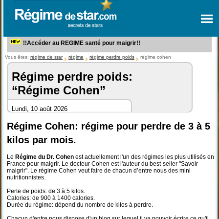
!!Accéder au REGIME santé pour maigrir!!
Vous êtes:
régime de star
régime
régime perdre poids
régime cohen
Régime perdre poids:
“Régime Cohen”
Lundi, 10 août 2026
Régime Cohen: régime pour perdre de 3 à 5
kilos par mois.
Le
Régime du Dr. Cohen
est actuellement l'un des régimes les plus utilisés en
France pour maigrir. Le docteur Cohen est l'auteur du best-seller "Savoir
maigrir". Le régime Cohen veut faire de chacun d’entre nous des mini
nutritionnistes.
Perte de poids: de 3 à 5 kilos.
Calories: de 900 à 1400 calories.
Durée du régime: dépend du nombre de kilos à perdre.
Chacun d'entre nous dispose d'un blog sur lequel il va pouvoir écrire ce qu'il