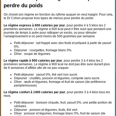
perdre du poids
On choisit son régime en fonction du rythme auquel on veut maigrir. Pour cela,
le Dr Cohen propose trois types de menus pour perdre du poids:
Le régime express à 600 calories par jour
, pour perdre 4 à 5 kilos les 2
premières semaines. Le régime à 600 kcal peut n’être suivi que pendant une
journée de temps à autre pour rattraper un excès, ou pour stimuler
l’amaigrissement si on perd moins de 500 grammes par semaine.
Petit-déjeuner : lait frappé avec des fruits et préparé à partir de yaourt
0%.
Déjeuner : courgettes, fromage blanc 0%.
Dîner : soupe de légumes.
Le régime rapide à 900 calories par jour
, pour perdre 3 à 4 kilos les 2
premières semaines. Le régime à 900 kcal ne doit pas être suivi durant plus
de 6 semaines d’affilée afin de ne pas craquer.
Petit-déjeuner : yaourt 0%, thé vert non sucré.
Déjeuner : crudités, poisson et légumes, compote sans sucre.
Dîner : œufs et légumes, fromage et fruit de saison (de préférence
pamplemousse).
Le régime confort à 1400 calories par jour
, pour perdre 3 à 4 kilos tous les
mois.
Petit-déjeuner : boisson chaude, fruit, yaourt 0%, une petite portion de
céréales.
Déjeuner : poisson et légumes, fruits, thé vert.
Dîner : poisson et légumes, fromage blanc 0%, fruit de saison (de