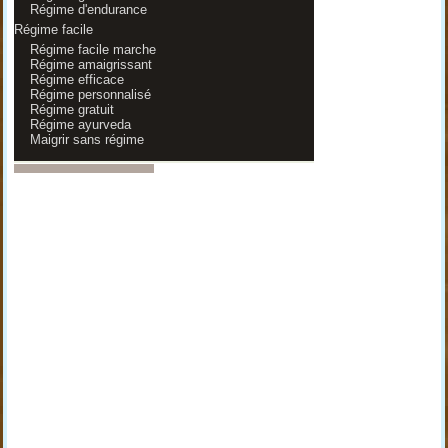
Régime d'endurance
Régime facile
Régime facile marche
Régime amaigrissant
Régime efficace
Régime personnalisé
Régime gratuit
Régime ayurveda
Maigrir sans régime