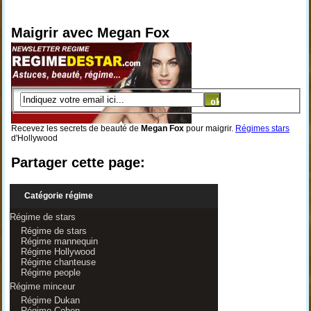
Maigrir avec Megan Fox
Recevez les secrets de beauté de
Megan Fox
pour maigrir.
Régimes stars
d'Hollywood
Partager cette page:
Catégorie régime
Régime de stars
Régime de stars
Régime mannequin
Régime Hollywood
Régime chanteuse
Régime people
Régime minceur
Régime Dukan
Régime Cohen