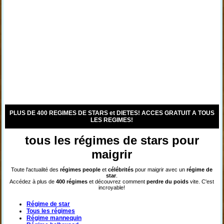
PLUS DE 400 REGIMES DE STARS et DIETES! ACCES GRATUIT A TOUS
LES REGIMES!
tous les régimes de stars pour
maigrir
Toute l'actualité des
régimes
people
et
célébrités
pour maigrir avec un
régime de
star
.
Accédez à plus de
400 régimes
et découvrez comment
perdre du poids
vite. C'est
incroyable!
Régime de star
Tous les régimes
Régime mannequin