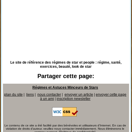
Le site de référence des régimes de star et people : régime, santé,
exercices, beauté, look de star
Partager cette page:
Régimes et Astuces Minceurs de Stars
plan du site
|
liens
|
nous contacter
|
envoyer un article
|
envoyer cette page
à un ami
|
inscription newsletter
Le contenu de ce site a été facilité par des bénévoles et utilisateurs d'Internet. En cas de
violation de droits d'auteur, veuillez nous contacter immédiatement. Nous éliminerons le
contenu suspect. [
Politique de confidentialité