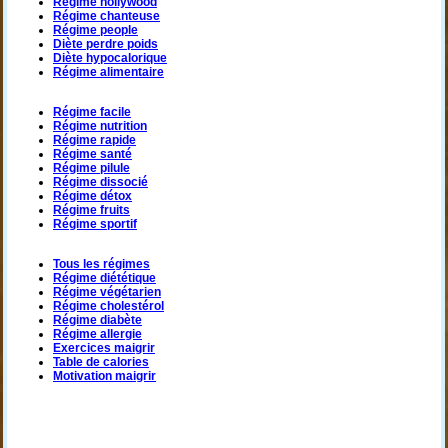
Régime hollywood
Régime chanteuse
Régime people
Diète perdre poids
Diète hypocalorique
Régime alimentaire
Régime facile
Régime nutrition
Régime rapide
Régime santé
Régime pilule
Régime dissocié
Régime détox
Régime fruits
Régime sportif
Tous les régimes
Régime diététique
Régime végétarien
Régime cholestérol
Régime diabète
Régime allergie
Exercices maigrir
Table de calories
Motivation maigrir