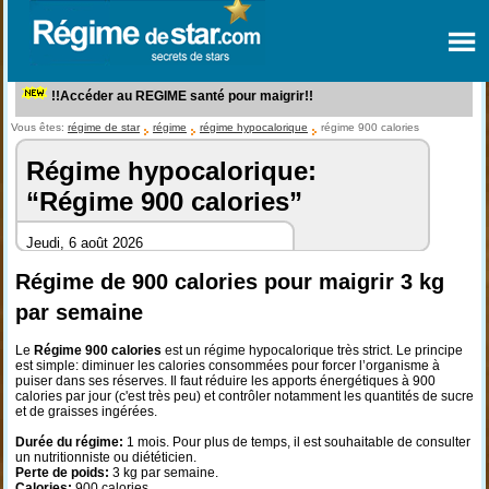
!!Accéder au REGIME santé pour maigrir!!
Vous êtes:
régime de star
régime
régime hypocalorique
régime 900 calories
Régime hypocalorique:
“Régime 900 calories”
Jeudi, 6 août 2026
Régime de 900 calories pour maigrir 3 kg
par semaine
Le
Régime 900 calories
est un régime hypocalorique très strict. Le principe
est simple: diminuer les calories consommées pour forcer l’organisme à
puiser dans ses réserves. Il faut réduire les apports énergétiques à 900
calories par jour (c'est très peu) et contrôler notamment les quantités de sucre
et de graisses ingérées.
Durée du régime:
1 mois. Pour plus de temps, il est souhaitable de consulter
un nutritionniste ou diététicien.
Perte de poids:
3 kg par semaine.
Calories:
900 calories.