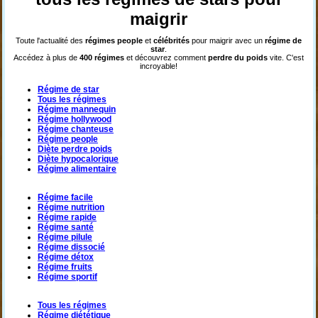
maigrir
Toute l'actualité des
régimes
people
et
célébrités
pour maigrir avec un
régime de
star
.
Accédez à plus de
400 régimes
et découvrez comment
perdre du poids
vite. C'est
incroyable!
Régime de star
Tous les régimes
Régime mannequin
Régime hollywood
Régime chanteuse
Régime people
Diète perdre poids
Diète hypocalorique
Régime alimentaire
Régime facile
Régime nutrition
Régime rapide
Régime santé
Régime pilule
Régime dissocié
Régime détox
Régime fruits
Régime sportif
Tous les régimes
Régime diététique