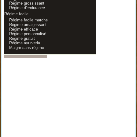
Régime grossissant
Régime d'endurance
Régime facile
Régime facile marche
Régime amaigrissant
Régime efficace
Régime personnalisé
Régime gratuit
Régime ayurveda
Maigrir sans régime