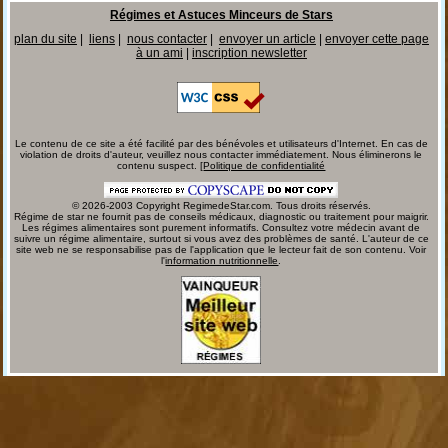
Régimes et Astuces Minceurs de Stars
plan du site
|
liens
|
nous contacter
|
envoyer un article
|
envoyer cette page
à un ami
|
inscription newsletter
Le contenu de ce site a été facilité par des bénévoles et utilisateurs d'Internet. En cas de
violation de droits d'auteur, veuillez nous contacter immédiatement. Nous éliminerons le
contenu suspect. [
Politique de confidentialité
© 2026-2003 Copyright RegimedeStar.com. Tous droits réservés.
Régime de star ne fournit pas de conseils médicaux, diagnostic ou traitement pour maigrir.
Les régimes alimentaires sont purement informatifs. Consultez votre médecin avant de
suivre un régime alimentaire, surtout si vous avez des problèmes de santé. L'auteur de ce
site web ne se responsabilise pas de l'application que le lecteur fait de son contenu. Voir
l'
information nutritionnelle
.