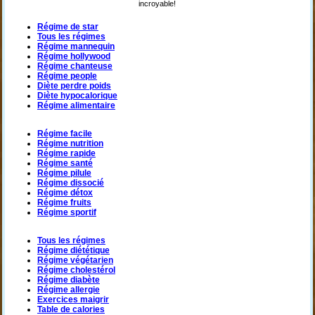
incroyable!
Régime de star
Tous les régimes
Régime mannequin
Régime hollywood
Régime chanteuse
Régime people
Diète perdre poids
Diète hypocalorique
Régime alimentaire
Régime facile
Régime nutrition
Régime rapide
Régime santé
Régime pilule
Régime dissocié
Régime détox
Régime fruits
Régime sportif
Tous les régimes
Régime diététique
Régime végétarien
Régime cholestérol
Régime diabète
Régime allergie
Exercices maigrir
Table de calories