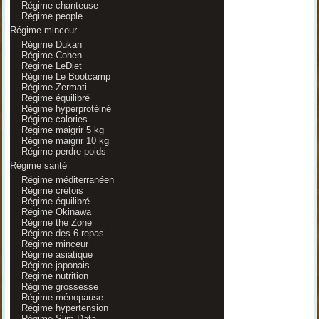
Régime chanteuse
Régime people
Régime minceur
Régime Dukan
Régime Cohen
Régime LeDiet
Régime Le Bootcamp
Régime Zermati
Régime équilibré
Régime hyperprotéiné
Régime calories
Régime maigrir 5 kg
Régime maigrir 10 kg
Régime perdre poids
Régime santé
Régime méditerranéen
Régime crétois
Régime équilibré
Régime Okinawa
Régime the Zone
Régime des 6 repas
Régime minceur
Régime asiatique
Régime japonais
Régime nutrition
Régime grossesse
Régime ménopause
Régime hypertension
Régime Slim-Data