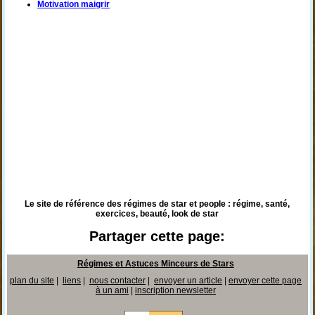
Motivation maigrir
Le site de référence des régimes de star et people : régime, santé,
exercices, beauté, look de star
Partager cette page:
Régimes et Astuces Minceurs de Stars
plan du site
|
liens
|
nous contacter
|
envoyer un article
|
envoyer cette page
à un ami
|
inscription newsletter