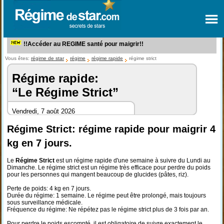
!!Accéder au REGIME santé pour maigrir!!
Vous êtes:
régime de star
régime
régime rapide
régime strict
Régime rapide:
“Le Régime Strict”
Vendredi, 7 août 2026
Régime Strict: régime rapide pour maigrir 4
kg en 7 jours.
Le
Régime Strict
est un régime rapide d'une semaine à suivre du Lundi au
Dimanche. Le régime strict est un régime très efficace pour perdre du poids
pour les personnes qui mangent beaucoup de glucides (pâtes, riz).
Perte de poids: 4 kg en 7 jours.
Durée du régime: 1 semaine. Le régime peut être prolongé, mais toujours
sous surveillance médicale.
Fréquence du régime: Ne répétez pas le régime strict plus de 3 fois par an.
Pour perdre le poids escompté, il est obligatoire de suivre exactement le