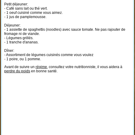
Petit déjeuner:
- Café sans lait ou thé vert.
- 1 oeuf cuisiné comme vous aimez.
- 1 jus de pamplemousse.
Déjeuner:
- 1 assiette de spaghettis (noodles) avec sauce tomate. Ne pas rajouter de
fromage ni de viande.
- Légumes grillés.
- 1 tranche d'ananas.
Dîner:
- Assortiment de légumes cuisinés comme vous voulez
- 1 poire, ou 1 pomme.
Avant de suivre un
régime
, consultez votre nutritionniste, il vous aidera à
perdre du poids
en bonne santé.