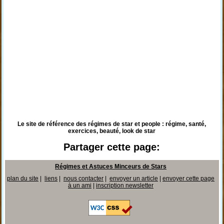
Le site de référence des régimes de star et people : régime, santé,
exercices, beauté, look de star
Partager cette page:
Régimes et Astuces Minceurs de Stars
plan du site
|
liens
|
nous contacter
|
envoyer un article
|
envoyer cette page
à un ami
|
inscription newsletter