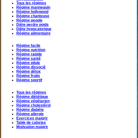
Tous les régimes
Régime mannequin
Régime hollywood
Régime chanteuse
Régime people
Diète perdre poids
Diète hypocalorique
Régime alimentaire
Régime facile
Régime nutrition
Régime rapide
Régime santé
Régime pilule
Régime dissocié
Régime détox
Régime fruits
Régime sportif
Tous les régimes
Régime diététique
Régime végétarien
Régime cholestérol
Régime diabète
Régime allergie
Exercices maigrir
Table de calories
Motivation maigrir