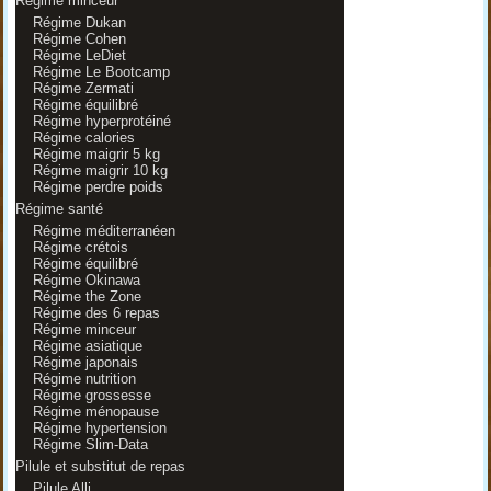
Régime minceur
Régime Dukan
Régime Cohen
Régime LeDiet
Régime Le Bootcamp
Régime Zermati
Régime équilibré
Régime hyperprotéiné
Régime calories
Régime maigrir 5 kg
Régime maigrir 10 kg
Régime perdre poids
Régime santé
Régime méditerranéen
Régime crétois
Régime équilibré
Régime Okinawa
Régime the Zone
Régime des 6 repas
Régime minceur
Régime asiatique
Régime japonais
Régime nutrition
Régime grossesse
Régime ménopause
Régime hypertension
Régime Slim-Data
Pilule et substitut de repas
Pilule Alli