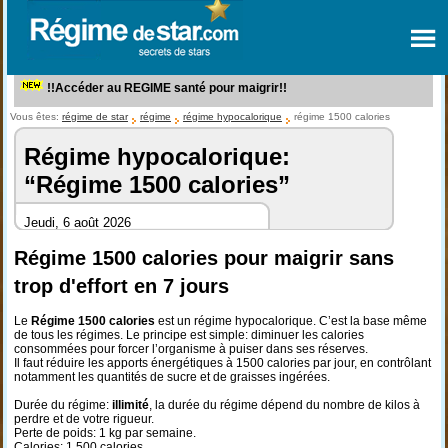
!!Accéder au REGIME santé pour maigrir!!
Vous êtes:
régime de star
régime
régime hypocalorique
régime 1500 calories
Régime hypocalorique:
“Régime 1500 calories”
Jeudi, 6 août 2026
Régime 1500 calories pour maigrir sans
trop d'effort en 7 jours
Le
Régime 1500 calories
est un régime hypocalorique. C’est la base même
de tous les régimes. Le principe est simple: diminuer les calories
consommées pour forcer l’organisme à puiser dans ses réserves.
Il faut réduire les apports énergétiques à 1500 calories par jour, en contrôlant
notamment les quantités de sucre et de graisses ingérées.
Durée du régime:
illimité
, la durée du régime dépend du nombre de kilos à
perdre et de votre rigueur.
Perte de poids: 1 kg par semaine.
Calories: 1.500 calories.