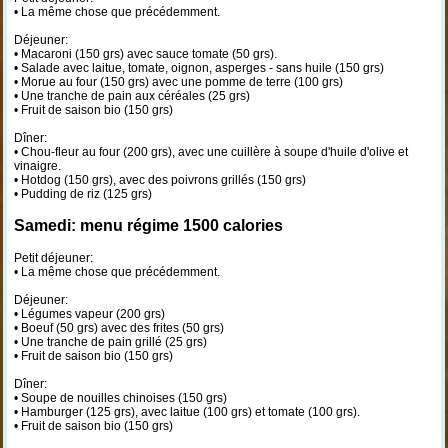
• La même chose que précédemment.
Déjeuner:
• Macaroni (150 grs) avec sauce tomate (50 grs).
• Salade avec laitue, tomate, oignon, asperges - sans huile (150 grs)
• Morue au four (150 grs) avec une pomme de terre (100 grs)
• Une tranche de pain aux céréales (25 grs)
• Fruit de saison bio (150 grs)
Dîner:
• Chou-fleur au four (200 grs), avec une cuillère à soupe d'huile d'olive et
vinaigre.
• Hotdog (150 grs), avec des poivrons grillés (150 grs)
• Pudding de riz (125 grs)
Samedi: menu régime 1500 calories
Petit déjeuner:
• La même chose que précédemment.
Déjeuner:
• Légumes vapeur (200 grs)
• Boeuf (50 grs) avec des frites (50 grs)
• Une tranche de pain grillé (25 grs)
• Fruit de saison bio (150 grs)
Dîner:
• Soupe de nouilles chinoises (150 grs)
• Hamburger (125 grs), avec laitue (100 grs) et tomate (100 grs).
• Fruit de saison bio (150 grs)