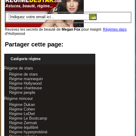
Recevez les secrets de beauté de
Megan Fox
pour maigrir.
Régimes stars
d'Hollywood
Partager cette page:
Catégorie régime
Régime de stars
Régime de stars
Régime mannequin
Régime Hollywood
Régime chanteuse
Régime people
Régime minceur
Régime Dukan
Régime Cohen
Régime LeDiet
Régime Le Bootcamp
Régime Zermati
Régime équilibré
Régime hyperprotéiné