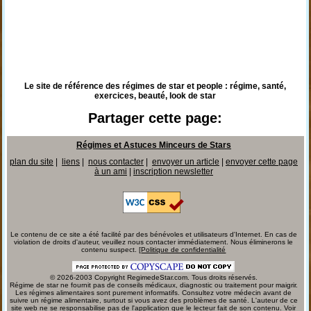
Le site de référence des régimes de star et people : régime, santé,
exercices, beauté, look de star
Partager cette page:
Régimes et Astuces Minceurs de Stars
plan du site
|
liens
|
nous contacter
|
envoyer un article
|
envoyer cette page
à un ami
|
inscription newsletter
Le contenu de ce site a été facilité par des bénévoles et utilisateurs d'Internet. En cas de
violation de droits d'auteur, veuillez nous contacter immédiatement. Nous éliminerons le
contenu suspect. [
Politique de confidentialité
© 2026-2003 Copyright RegimedeStar.com. Tous droits réservés.
Régime de star ne fournit pas de conseils médicaux, diagnostic ou traitement pour maigrir.
Les régimes alimentaires sont purement informatifs. Consultez votre médecin avant de
suivre un régime alimentaire, surtout si vous avez des problèmes de santé. L'auteur de ce
site web ne se responsabilise pas de l'application que le lecteur fait de son contenu. Voir