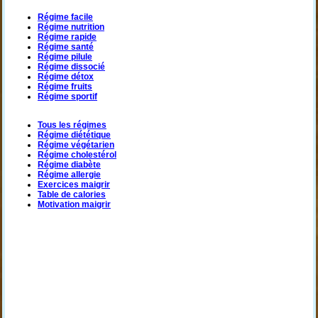
Régime facile
Régime nutrition
Régime rapide
Régime santé
Régime pilule
Régime dissocié
Régime détox
Régime fruits
Régime sportif
Tous les régimes
Régime diététique
Régime végétarien
Régime cholestérol
Régime diabète
Régime allergie
Exercices maigrir
Table de calories
Motivation maigrir