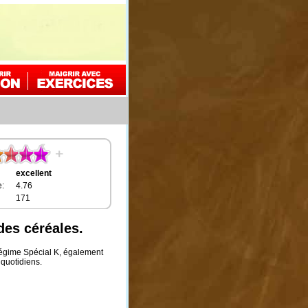
excellent
:
4.76
171
des céréales.
Régime Spécial K, également
quotidiens.