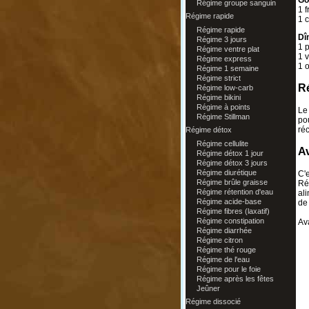
Go
Régime groupe sanguin
1 f
Régime rapide
1 c
Régime rapide
Dî
Régime 3 jours
1 p
Régime ventre plat
1 v
Régime express
1 o
Régime 1 semaine
Régime strict
Ré
Régime low-carb
Régime bikini
Régime à points
Le
Régime Stillman
pou
ré
Régime détox
Régime cellulite
A
Régime détox 1 jour
Régime détox 3 jours
Régime diurétique
C'e
Régime brûle graisse
Ré
Régime rétention d'eau
ali
Régime acide-base
de 
Régime fibres (laxatif)
Régime constipation
Av
Régime diarrhée
Régime citron
Régime thé rouge
Régime de l'eau
Régime pour le foie
Régime après les fêtes
Jeûner
Régime dissocié