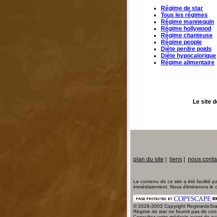
Régime de star
Tous les régimes
Régime mannequin
Régime hollywood
Régime chanteuse
Régime people
Diète perdre poids
Diète hypocalorique
Régime alimentaire
Le site d
plan du site
|
liens
|
nous conta
Le contenu de ce site a été facilité pa
immédiatement. Nous éliminerons le c
© 2026-2003 Copyright RegimedeStar.
Régime de star ne fournit pas de cons
Consultez votre médecin avant de sui