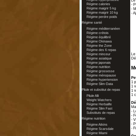
Le
Régime calories
- P
Régime maigrir 5 kg
- 
Régime maigrir 10 kg
- A
Régime perdre poids
Régime santé
Régime méditerranéen
Régime crétois
Régime équilibré
Régime Okinawa
Régime the Zone
Régime des 6 repas
Le
Régime minceur
Dé
Régime asiatique
Régime japonais
Régime nutrition
Me
Régime grossesse
Régime ménopause
Pe
Régime hypertension
1 p
Régime Slim-Data
1 v
Pilule et substitut de repas
1 v
1 c
Pilule Alli
Weight Watchers
Dé
Régime Herbalife
Ma
Régime Slim Fast
- L
Substituts de repas
- F
Régime nutrition
- V
- P
Régime Atkins
- F
Régime Scarsdale
Régime Miami