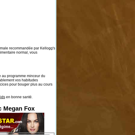
aximale recommandée par Kellogg's
limentaire normal, vous
râce au programme minceur du
rablement vos habitudes
rcices pour bouger plus au cours
ids
en bonne santé.
ec Megan Fox