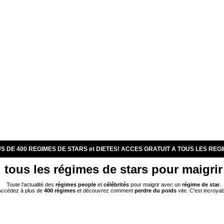
S DE 400 REGIMES DE STARS et DIETES! ACCES GRATUIT A TOUS LES REG
tous les régimes de stars pour maigrir
Toute l'actualité des
régimes
people
et
célébrités
pour maigrir avec un
régime de star
.
ccédez à plus de
400 régimes
et découvrez comment
perdre du poids
vite. C'est incroyab