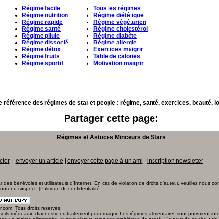
Régime facile
Tous les régimes
Régime nutrition
Régime diététique
Régime rapide
Régime végétarien
Régime santé
Régime cholestérol
Régime pilule
Régime diabète
Régime dissocié
Régime allergie
Régime détox
Exercices maigrir
Régime fruits
Table de calories
Régime sportif
Motivation maigrir
e référence des régimes de star et people : régime, santé, exercices, beauté, l
Partager cette page:
Régimes et Astuces Minceurs de Stars
cter
|
envoyer un article
|
envoyer cette page à un ami
|
inscription newsletter
r des bénévoles et utilisateurs d'Internet. En cas de violation de droits d'auteur, veuillez nous co
ontenu suspect. [
Politique de confidentialité
com. Tous droits réservés.
eils médicaux, diagnostic ou traitement pour maigrir. Les régimes alimentaires sont purement info
vre un régime alimentaire, surtout si vous avez des problèmes de santé. L'auteur de ce site web