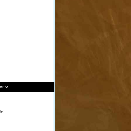
IMES!
le!