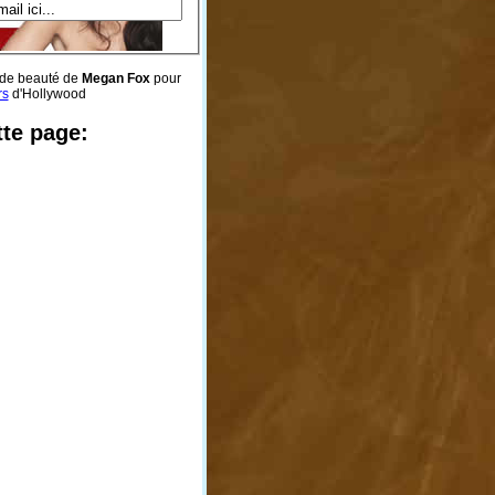
 de beauté de
Megan Fox
pour
rs
d'Hollywood
tte page: