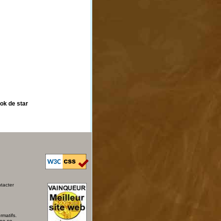
ook de star
ntacter
rmatifs.
 ne se