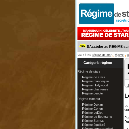
!!Accéder au REGIME sant
Vous êtes:
régime de star
régime
r
Catégorie régime
Régime de stars
Régime de stars
Régime mannequin
J
Régime Hollywood
Régime chanteuse
Régime people
L
Régime minceur
Régime Dukan
Le
Régime Cohen
co
Régime LeDiet
Régime Le Bootcamp
Pe
Régime Zermati
Du
Régime équilibré
Régime hyperprotéiné