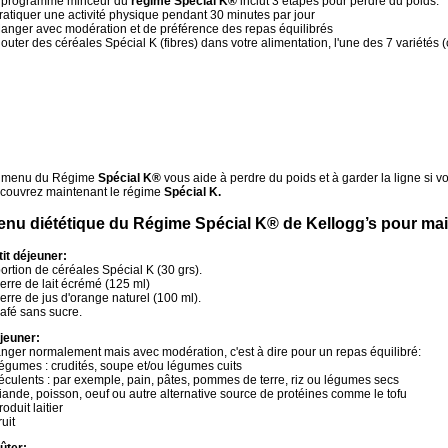
 programme minceur du
régime Spécial K®
inclut 3 étapes pour perdre du poids:
ratiquer une activité physique pendant 30 minutes par jour
Manger avec modération et de préférence des repas équilibrés
jouter des céréales Spécial K (fibres) dans votre alimentation, l'une des 7 variétés (c
 menu du Régime
Spécial K®
vous aide à perdre du poids et à garder la ligne si v
couvrez maintenant le régime
Spécial K.
nu diététique du Régime Spécial K® de Kellogg’s pour maig
tit déjeuner:
ortion de céréales Spécial K (30 grs).
erre de lait écrémé (125 ml)
erre de jus d'orange naturel (100 ml).
afé sans sucre.
jeuner:
nger normalement mais avec modération, c'est à dire pour un repas équilibré:
égumes : crudités, soupe et/ou légumes cuits
éculents : par exemple, pain, pâtes, pommes de terre, riz ou légumes secs
iande, poisson, oeuf ou autre alternative source de protéines comme le tofu
roduit laitier
ruit