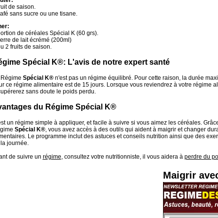
ûter:
ruit de saison.
afé sans sucre ou une tisane.
ner:
ortion de céréales Spécial K (60 grs).
erre de lait écrémé (200ml)
u 2 fruits de saison.
gime Spécial K®: L'avis de notre expert santé
 Régime
Spécial K®
n'est pas un régime équilibré. Pour cette raison, la durée m
r ce régime alimentaire est de 15 jours. Lorsque vous reviendrez à votre régime a
cupérerez sans doute le poids perdu.
vantages du Régime Spécial K®
st un régime simple à appliquer, et facile à suivre si vous aimez les céréales. G
gime
Spécial K®
, vous avez accès à des outils qui aident à maigrir et changer du
mentaires. Le programme inclut des astuces et conseils nutrition ainsi que des exe
la journée.
ant de suivre un
régime
, consultez votre nutritionniste, il vous aidera à
perdre du po
Maigrir av