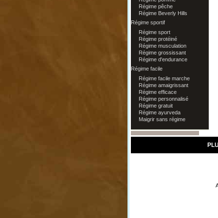
Régime pêche
Régime Beverly Hills
Régime sportif
Régime sport
Régime protéiné
Régime musculation
Régime grossissant
Régime d'endurance
Régime facile
Régime facile marche
Régime amaigrissant
Régime efficace
Régime personnalisé
Régime gratuit
Régime ayurveda
Maigrir sans régime
PLU
A