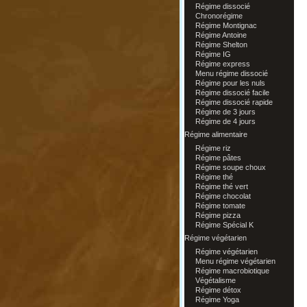
Régime dissocié
Chronorégime
Régime Montignac
Régime Antoine
Régime Shelton
Régime IG
Régime express
Menu régime dissocié
Régime pour les nuls
Régime dissocié facile
Régime dissocié rapide
Régime de 3 jours
Régime de 4 jours
Régime alimentaire
Régime riz
Régime pâtes
Régime soupe choux
Régime thé
Régime thé vert
Régime chocolat
Régime tomate
Régime pizza
Régime Spécial K
Régime végétarien
Régime végétarien
Menu régime végétarien
Régime macrobiotique
Végétalisme
Régime détox
Régime Yoga