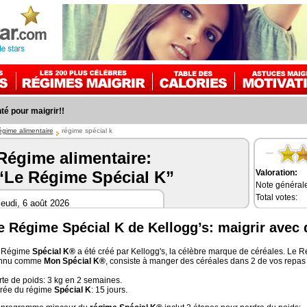
é pour maigrir!!
égime alimentaire
régime spécial k
Régime alimentaire:
Valoration:
“Le Régime Spécial K”
Note générale
Total votes:
eudi, 6 août 2026
e Régime Spécial K de Kellogg’s: maigrir avec 
 Régime
Spécial K®
a été créé par Kellogg's, la célèbre marque de céréales. Le 
nnu comme
Mon Spécial K®
, consiste à manger des céréales dans 2 de vos repas 
rte de poids: 3 kg en 2 semaines.
rée du régime
Spécial K
: 15 jours.