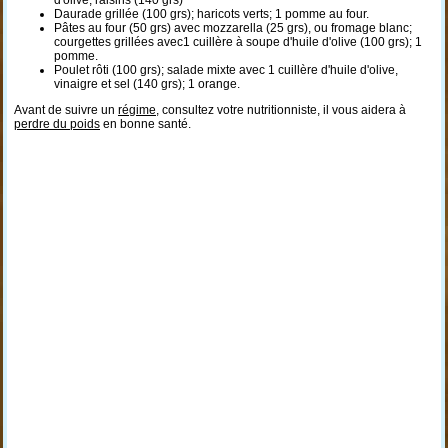
d'olive; raisins (140 grs)
Daurade grillée (100 grs); haricots verts; 1 pomme au four.
Pâtes au four (50 grs) avec mozzarella (25 grs), ou fromage blanc;
courgettes grillées avec1 cuillère à soupe d'huile d'olive (100 grs); 1
pomme.
Poulet rôti (100 grs); salade mixte avec 1 cuillère d'huile d'olive,
vinaigre et sel (140 grs); 1 orange.
Avant de suivre un
régime
, consultez votre nutritionniste, il vous aidera à
perdre du poids
en bonne santé.