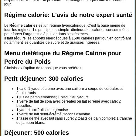
disparaît car vous avez la possibilité de manger un repas différent chaque
jour.
Régime calorie: L'avis de notre expert santé
Le
Régime calories
est un régime hypocalorique. C’est la base même de
tous les régimes. Le principe est simple: diminuer les calories consommées
pour forcer l’organisme à puiser dans ses réserves.
Il faut réduire les apports énergétiques à 1500 calories par jour, en contrôlant
notamment les quantités de sucre et de graisses ingérées.
Menu diététique du Régime Calorie pour
Perdre du Poids
Choisissez l'option de repas que vous préférez.
Petit déjeuner: 300 calories
1 café; 1 yaourt écrémé avec une cuillère à soupe de céréales et
édulcorants.
1 jus de pamplemousse; 1 biscuit au yaourt.
1 verre de lait de soja avec céréales ou lait écrémé avec café; 2
biscottes.
1 yaourt aux fruits; une génoise.
1 verre de lait demi-écrémé, flocons d'avoine.
1 tasse de thé avec lait sans sucre; 2 toasts de pain complet; 1 tranche
de jambon blanc.
Déjeuner: 500 calories