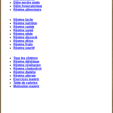
Diète perdre poids
Diète hypocalorique
Régime alimentaire
Régime facile
Régime nutrition
Régime rapide
Régime santé
Régime pilule
Régime dissocié
Régime détox
Régime fruits
Régime sportif
Tous les régimes
Régime diététique
Régime végétarien
Régime cholestérol
Régime diabète
Régime allergie
Exercices maigrir
Table de calories
Motivation maigrir