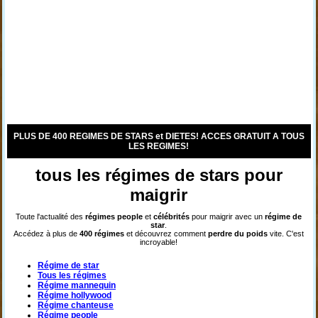
PLUS DE 400 REGIMES DE STARS et DIETES! ACCES GRATUIT A TOUS
LES REGIMES!
tous les régimes de stars pour
maigrir
Toute l'actualité des
régimes
people
et
célébrités
pour maigrir avec un
régime de
star
.
Accédez à plus de
400 régimes
et découvrez comment
perdre du poids
vite. C'est
incroyable!
Régime de star
Tous les régimes
Régime mannequin
Régime hollywood
Régime chanteuse
Régime people