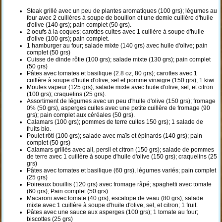
Steak grillé avec un peu de plantes aromatiques (100 grs); légumes au
four avec 2 cuillères à soupe de bouillon et une demie cuillère d'huile
d'olive (140 grs); pain complet (50 grs).
2 oeufs à la coques; carottes cuites avec 1 cuillère à soupe d'huile
d'olive (100 grs); pain complet.
1 hamburger au four; salade mixte (140 grs) avec huile d'olive; pain
complet (50 grs)
Cuisse de dinde rôtie (100 grs); salade mixte (130 grs); pain complet
(50 grs)
Pâtes avec tomates et basilique (2.8 oz, 80 grs); carottes avec 1
cuillère à soupe d'huile d'olive, sel et pomme vinaigre (150 grs); 1 kiwi.
Moules vapeur (125 grs); salade mixte avec huile d'olive, sel, et citron
(100 grs); craquelins (25 grs).
Assortiment de légumes avec un peu d'huile d'olive (150 grs); fromage
0% (50 grs), asperges cuites avec une petite cuillère de fromage (90
grs); pain complet aux céréales (50 grs).
Calamars (100 grs); pommes de terre cuites 150 grs); 1 salade de
fruits bio.
Poulet rôti (100 grs); salade avec maïs et épinards (140 grs); pain
complet (50 grs)
Calamars grillés avec ail, persil et citron (150 grs); salade de pommes
de terre avec 1 cuillère à soupe d'huile d'olive (150 grs); craquelins (25
grs)
Pâtes avec tomates et basilique (60 grs), légumes variés; pain complet
(25 grs)
Poireaux bouillis (120 grs) avec fromage râpé; spaghetti avec tomate
(60 grs); Pain complet (50 grs)
Macaroni avec tomate (40 grs); escalope de veau (80 grs); salade
mixte avec 1 cuillère à soupe d'huile d'olive, sel, et citron; 1 fruit.
Pâtes avec une sauce aux asperges (100 grs); 1 tomate au four;
biscottes (25 grs)