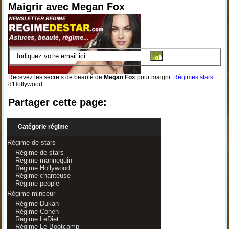
Maigrir avec Megan Fox
Recevez les secrets de beauté de
Megan Fox
pour maigrir.
Régimes stars
d'Hollywood
Partager cette page:
Catégorie régime
Régime de stars
Régime de stars
Régime mannequin
Régime Hollywood
Régime chanteuse
Régime people
Régime minceur
Régime Dukan
Régime Cohen
Régime LeDiet
Régime Le Bootcamp