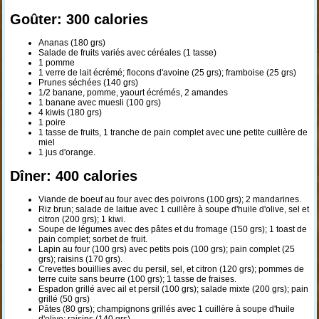
Goûter: 300 calories
Ananas (180 grs)
Salade de fruits variés avec céréales (1 tasse)
1 pomme
1 verre de lait écrémé; flocons d'avoine (25 grs); framboise (25 grs)
Prunes séchées (140 grs)
1/2 banane, pomme, yaourt écrémés, 2 amandes
1 banane avec muesli (100 grs)
4 kiwis (180 grs)
1 poire
1 tasse de fruits, 1 tranche de pain complet avec une petite cuillère de
miel
1 jus d'orange.
Dîner: 400 calories
Viande de boeuf au four avec des poivrons (100 grs); 2 mandarines.
Riz brun; salade de laitue avec 1 cuillère à soupe d'huile d'olive, sel et
citron (200 grs); 1 kiwi.
Soupe de légumes avec des pâtes et du fromage (150 grs); 1 toast de
pain complet; sorbet de fruit.
Lapin au four (100 grs) avec petits pois (100 grs); pain complet (25
grs); raisins (170 grs).
Crevettes bouillies avec du persil, sel, et citron (120 grs); pommes de
terre cuite sans beurre (100 grs); 1 tasse de fraises.
Espadon grillé avec ail et persil (100 grs); salade mixte (200 grs); pain
grillé (50 grs)
Pâtes (80 grs); champignons grillés avec 1 cuillère à soupe d'huile