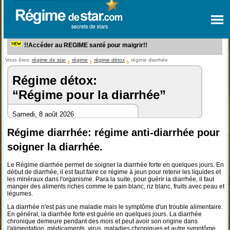
!!Accéder au REGIME santé pour maigrir!!
Vous êtes:
régime de star
régime
régime détox
régime diarrhée
Régime détox:
“Régime pour la diarrhée”
Samedi, 8 août 2026
Régime diarrhée: régime anti-diarrhée pour
soigner la diarrhée.
Le Régime diarrhée permet de soigner la diarrhée forte en quelques jours. En
début de diarrhée, il est faut faire ce régime à jeun pour retenir les liquides et
les minéraux dans l'organisme. Para la suite, pour guérir la diarrhée, il faut
manger des aliments riches comme le pain blanc, riz blanc, fruits avec peau et
légumes.
La diarrhée n'est pas une maladie mais le symptôme d'un trouble alimentaire.
En général, la diarrhée forte est guérie en quelques jours. La diarrhée
chronique demeure pendant des mois et peut avoir son origine dans
l'alimentation, médicaments, virus, maladies chroniques et autre symptôme.