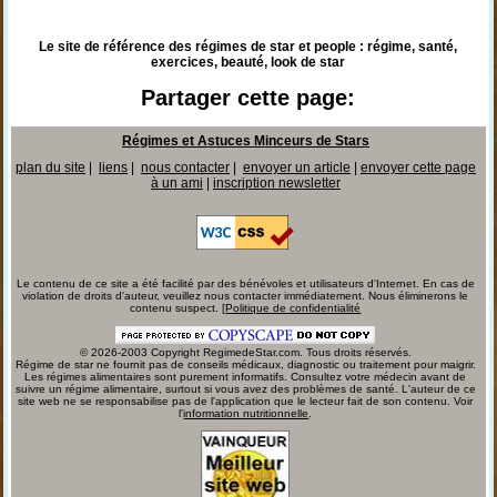
Le site de référence des régimes de star et people : régime, santé,
exercices, beauté, look de star
Partager cette page:
Régimes et Astuces Minceurs de Stars
plan du site
|
liens
|
nous contacter
|
envoyer un article
|
envoyer cette page
à un ami
|
inscription newsletter
Le contenu de ce site a été facilité par des bénévoles et utilisateurs d'Internet. En cas de
violation de droits d'auteur, veuillez nous contacter immédiatement. Nous éliminerons le
contenu suspect. [
Politique de confidentialité
© 2026-2003 Copyright RegimedeStar.com. Tous droits réservés.
Régime de star ne fournit pas de conseils médicaux, diagnostic ou traitement pour maigrir.
Les régimes alimentaires sont purement informatifs. Consultez votre médecin avant de
suivre un régime alimentaire, surtout si vous avez des problèmes de santé. L'auteur de ce
site web ne se responsabilise pas de l'application que le lecteur fait de son contenu. Voir
l'
information nutritionnelle
.