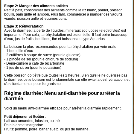
Etape 2: Manger des aliments solides
Petit à petit, consommer des aliments comme le riz blanc, poulet, poisson
bouilli, pain grillé et jambon. Plus tard, commencer à manger des yaourts,
viande, poisson grillé et légumes cuits.
Etape 3: Réhydratation
Avec la diarrhée, la perte de liquides, minéraux et glucose (électrolytes) est
importante. Pour cela, la réhydratation est essentielle. Il faut boire beaucoup
d'eau, jus de fruits, bouillons, thé et boissons du type Aquarius.
La boisson la plus recommandée pour la réhydratation par voie orale:
- 1 bouteille d'eau
- 2 cuillères à soupe de sucre (pour le glucose)
- 1 pincée de sel (pour le chlorure de sodium)
- Demi-cuillère à café de bicarbonate
- 1 jus de citron (pour le potassium)
Cette boisson doit être bue toutes les 2 heures. Bien qu'elle ne guérisse pas
la diarrhée, cette boisson est fondamentale car elle évite la déshydratation, et
c'est fondamental pour l'organisme.
Régime diarrhée: Menu anti-diarrhée pour arrêter la
diarrhée
Voici un menu anti-diarrhée efficace pour arrêter la diarrhée rapidement.
Petit déjeuner et Goûter:
Lait aux amandes, infusion, ou thé.
Pain blanc et margarine.
Fruits: pomme, poire, banane, etc. ou jus de banane.