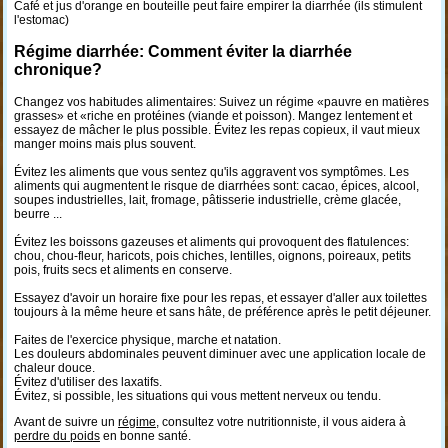
Café et jus d'orange en bouteille peut faire empirer la diarrhée (ils stimulent
l'estomac)
Régime diarrhée: Comment éviter la diarrhée
chronique?
Changez vos habitudes alimentaires: Suivez un régime «pauvre en matières
grasses» et «riche en protéines (viande et poisson). Mangez lentement et
essayez de mâcher le plus possible. Évitez les repas copieux, il vaut mieux
manger moins mais plus souvent.
Évitez les aliments que vous sentez qu'ils aggravent vos symptômes. Les
aliments qui augmentent le risque de diarrhées sont: cacao, épices, alcool,
soupes industrielles, lait, fromage, pâtisserie industrielle, crème glacée,
beurre ...
Évitez les boissons gazeuses et aliments qui provoquent des flatulences:
chou, chou-fleur, haricots, pois chiches, lentilles, oignons, poireaux, petits
pois, fruits secs et aliments en conserve.
Essayez d'avoir un horaire fixe pour les repas, et essayer d'aller aux toilettes
toujours à la même heure et sans hâte, de préférence après le petit déjeuner.
Faites de l'exercice physique, marche et natation.
Les douleurs abdominales peuvent diminuer avec une application locale de
chaleur douce.
Évitez d'utiliser des laxatifs.
Évitez, si possible, les situations qui vous mettent nerveux ou tendu.
Avant de suivre un
régime
, consultez votre nutritionniste, il vous aidera à
perdre du poids
en bonne santé.