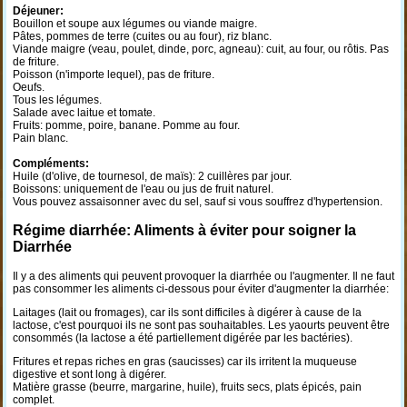
Déjeuner:
Bouillon et soupe aux légumes ou viande maigre.
Pâtes, pommes de terre (cuites ou au four), riz blanc.
Viande maigre (veau, poulet, dinde, porc, agneau): cuit, au four, ou rôtis. Pas
de friture.
Poisson (n'importe lequel), pas de friture.
Oeufs.
Tous les légumes.
Salade avec laitue et tomate.
Fruits: pomme, poire, banane. Pomme au four.
Pain blanc.
Compléments:
Huile (d'olive, de tournesol, de maïs): 2 cuillères par jour.
Boissons: uniquement de l'eau ou jus de fruit naturel.
Vous pouvez assaisonner avec du sel, sauf si vous souffrez d'hypertension.
Régime diarrhée: Aliments à éviter pour soigner la
Diarrhée
Il y a des aliments qui peuvent provoquer la diarrhée ou l'augmenter. Il ne faut
pas consommer les aliments ci-dessous pour éviter d'augmenter la diarrhée:
Laitages (lait ou fromages), car ils sont difficiles à digérer à cause de la
lactose, c'est pourquoi ils ne sont pas souhaitables. Les yaourts peuvent être
consommés (la lactose a été partiellement digérée par les bactéries).
Fritures et repas riches en gras (saucisses) car ils irritent la muqueuse
digestive et sont long à digérer.
Matière grasse (beurre, margarine, huile), fruits secs, plats épicés, pain
complet.