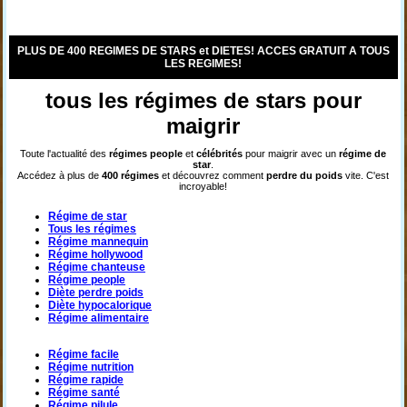
PLUS DE 400 REGIMES DE STARS et DIETES! ACCES GRATUIT A TOUS
LES REGIMES!
tous les régimes de stars pour
maigrir
Toute l'actualité des
régimes
people
et
célébrités
pour maigrir avec un
régime de
star
.
Accédez à plus de
400 régimes
et découvrez comment
perdre du poids
vite. C'est
incroyable!
Régime de star
Tous les régimes
Régime mannequin
Régime hollywood
Régime chanteuse
Régime people
Diète perdre poids
Diète hypocalorique
Régime alimentaire
Régime facile
Régime nutrition
Régime rapide
Régime santé
Régime pilule