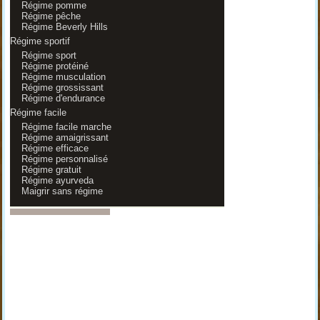
Régime pomme
Régime pêche
Régime Beverly Hills
Régime sportif
Régime sport
Régime protéiné
Régime musculation
Régime grossissant
Régime d'endurance
Régime facile
Régime facile marche
Régime amaigrissant
Régime efficace
Régime personnalisé
Régime gratuit
Régime ayurveda
Maigrir sans régime