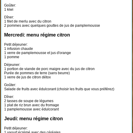
Goûter:
1 kiwi
Dîner:
1 filet de merlu avec du citron
2 pommes avec quelques gouttes de jus de pamplemousse
Mercredi: menu régime citron
Petit déjeuner:
1 infusion chaude
1 verre de pamplemousse et jus d'orange
1 pomme
Déjeuner:
1 portion de viande de porc maigre avec du jus de citron
Purée de pommes de terre (sans beurre)
1 verre de jus de citron détox
Goûter:
Salade de fruits avec édulcorant (choisir les fruits que vous préférez)
Dîner:
2 tasses de soupe de légumes
1 plat de riz brun avec du fromage
1 pamplemousse avec édulcorant
Jeudi: menu régime citron
Petit déjeuner:
1 yaourt écrémé avec des céréales