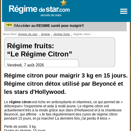
!!Accéder au REGIME santé pour maigrir!!
Vous êtes:
régime de star
régime
régime fruits
régime citron
Régime fruits:
“Le Régime Citron”
Vendredi, 7 août 2026
Régime citron pour maigrir 3 kg en 15 jours.
Régime citron détox utilisé par Beyoncé et
les stars d'Hollywood.
Le
régime citron
est riche en antioxydants et vitamines, ce qui permet de «
détoxiquer» l'organisme et aide à resté jeune. Le régime citron est
actuellement très à la mode grâce aux stars d'Hollywood et à la chanteuse
Beyoncé, qui affirme : «Je fais régulièrement des cures de régime citron
pendant 15 jours, et ça marche! La dernière fois, j'ai perdu 8 kilos ».
Perte de poids: 3 kg.
Durée du régime: 15 jours.