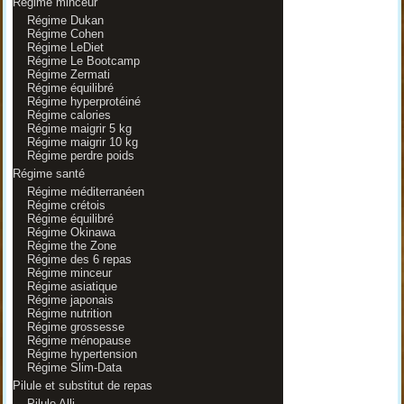
Régime minceur
Régime Dukan
Régime Cohen
Régime LeDiet
Régime Le Bootcamp
Régime Zermati
Régime équilibré
Régime hyperprotéiné
Régime calories
Régime maigrir 5 kg
Régime maigrir 10 kg
Régime perdre poids
Régime santé
Régime méditerranéen
Régime crétois
Régime équilibré
Régime Okinawa
Régime the Zone
Régime des 6 repas
Régime minceur
Régime asiatique
Régime japonais
Régime nutrition
Régime grossesse
Régime ménopause
Régime hypertension
Régime Slim-Data
Pilule et substitut de repas
Pilule Alli