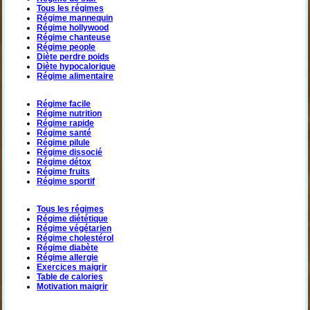
Tous les régimes
Régime mannequin
Régime hollywood
Régime chanteuse
Régime people
Diète perdre poids
Diète hypocalorique
Régime alimentaire
Régime facile
Régime nutrition
Régime rapide
Régime santé
Régime pilule
Régime dissocié
Régime détox
Régime fruits
Régime sportif
Tous les régimes
Régime diététique
Régime végétarien
Régime cholestérol
Régime diabète
Régime allergie
Exercices maigrir
Table de calories
Motivation maigrir