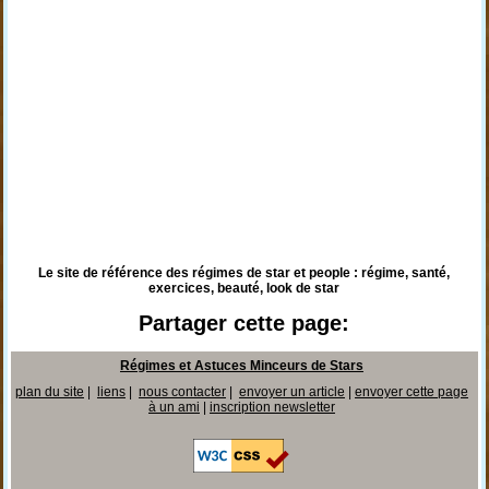
Le site de référence des régimes de star et people : régime, santé,
exercices, beauté, look de star
Partager cette page:
Régimes et Astuces Minceurs de Stars
plan du site
|
liens
|
nous contacter
|
envoyer un article
|
envoyer cette page
à un ami
|
inscription newsletter