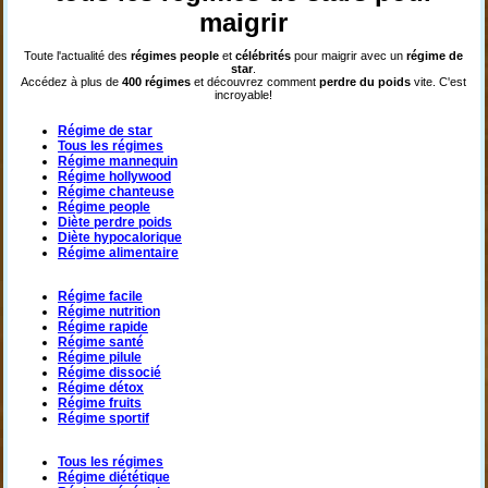
maigrir
Toute l'actualité des
régimes
people
et
célébrités
pour maigrir avec un
régime de
star
.
Accédez à plus de
400 régimes
et découvrez comment
perdre du poids
vite. C'est
incroyable!
Régime de star
Tous les régimes
Régime mannequin
Régime hollywood
Régime chanteuse
Régime people
Diète perdre poids
Diète hypocalorique
Régime alimentaire
Régime facile
Régime nutrition
Régime rapide
Régime santé
Régime pilule
Régime dissocié
Régime détox
Régime fruits
Régime sportif
Tous les régimes
Régime diététique