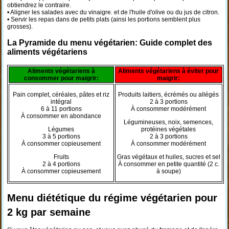
obtiendrez le contraire.
• Aligner les salades avec du vinaigre. et de l'huile d'olive ou du jus de citron.
• Servir les repas dans de petits plats (ainsi les portions semblent plus
grosses).
La Pyramide du menu végétarien: Guide complet des
aliments végétariens
Aliments végétariens à
Aliments végétariens à éviter pour
consommer pour maigrir:
maigrir:
Pain complet, céréales, pâtes et riz
Produits laitiers, écrémés ou allégés
intégral
2 à 3 portions
6 à 11 portions
À consommer modérément
À consommer en abondance
Légumineuses, noix, semences,
Légumes
protéines végétales
3 à 5 portions
2 à 3 portions
À consommer copieusement
À consommer modérément
Fruits
Gras végétaux et huiles, sucres et sel
2 à 4 portions
À consommer en petite quantité (2 c.
À consommer copieusement
à soupe)
Menu diététique du régime végétarien pour
2 kg par semaine