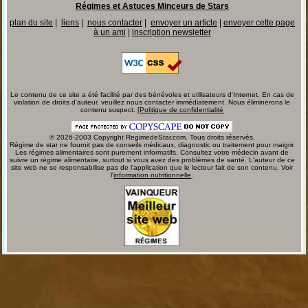
Régimes et Astuces Minceurs de Stars
plan du site
|
liens
|
nous contacter
|
envoyer un article
|
envoyer cette page
à un ami
|
inscription newsletter
Le contenu de ce site a été facilité par des bénévoles et utilisateurs d'Internet. En cas de
violation de droits d'auteur, veuillez nous contacter immédiatement. Nous éliminerons le
contenu suspect. [
Politique de confidentialité
© 2026-2003 Copyright RegimedeStar.com. Tous droits réservés.
Régime de star ne fournit pas de conseils médicaux, diagnostic ou traitement pour maigrir.
Les régimes alimentaires sont purement informatifs. Consultez votre médecin avant de
suivre un régime alimentaire, surtout si vous avez des problèmes de santé. L'auteur de ce
site web ne se responsabilise pas de l'application que le lecteur fait de son contenu. Voir
l'
information nutritionnelle
.