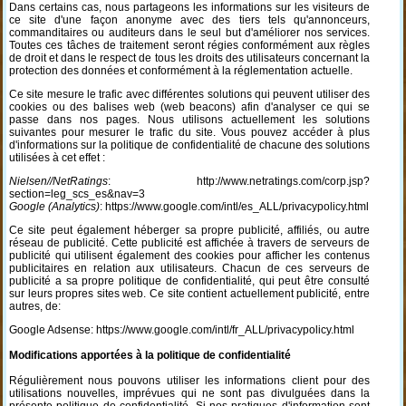
Dans certains cas, nous partageons les informations sur les visiteurs de
ce site d'une façon anonyme avec des tiers tels qu'annonceurs,
commanditaires ou auditeurs dans le seul but d'améliorer nos services.
Toutes ces tâches de traitement seront régies conformément aux règles
de droit et dans le respect de tous les droits des utilisateurs concernant la
protection des données et conformément à la réglementation actuelle.
Ce site mesure le trafic avec différentes solutions qui peuvent utiliser des
cookies ou des balises web (web beacons) afin d'analyser ce qui se
passe dans nos pages. Nous utilisons actuellement les solutions
suivantes pour mesurer le trafic du site. Vous pouvez accéder à plus
d'informations sur la politique de confidentialité de chacune des solutions
utilisées à cet effet :
Nielsen//NetRatings
: http://www.netratings.com/corp.jsp?
section=leg_scs_es&nav=3
Google (Analytics)
: https://www.google.com/intl/es_ALL/privacypolicy.html
Ce site peut également héberger sa propre publicité, affiliés, ou autre
réseau de publicité. Cette publicité est affichée à travers de serveurs de
publicité qui utilisent également des cookies pour afficher les contenus
publicitaires en relation aux utilisateurs. Chacun de ces serveurs de
publicité a sa propre politique de confidentialité, qui peut être consulté
sur leurs propres sites web. Ce site contient actuellement publicité, entre
autres, de:
Google Adsense: https://www.google.com/intl/fr_ALL/privacypolicy.html
Modifications apportées à la politique de confidentialité
Régulièrement nous pouvons utiliser les informations client pour des
utilisations nouvelles, imprévues qui ne sont pas divulguées dans la