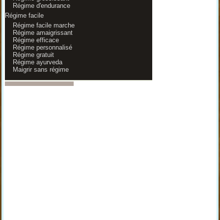
Régime d'endurance
Régime facile
Régime facile marche
Régime amaigrissant
Régime efficace
Régime personnalisé
Régime gratuit
Régime ayurveda
Maigrir sans régime