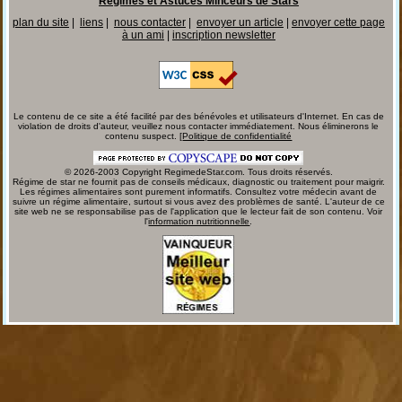
Régimes et Astuces Minceurs de Stars
plan du site
|
liens
|
nous contacter
|
envoyer un article
|
envoyer cette page
à un ami
|
inscription newsletter
Le contenu de ce site a été facilité par des bénévoles et utilisateurs d'Internet. En cas de
violation de droits d'auteur, veuillez nous contacter immédiatement. Nous éliminerons le
contenu suspect. [
Politique de confidentialité
© 2026-2003 Copyright RegimedeStar.com. Tous droits réservés.
Régime de star ne fournit pas de conseils médicaux, diagnostic ou traitement pour maigrir.
Les régimes alimentaires sont purement informatifs. Consultez votre médecin avant de
suivre un régime alimentaire, surtout si vous avez des problèmes de santé. L'auteur de ce
site web ne se responsabilise pas de l'application que le lecteur fait de son contenu. Voir
l'
information nutritionnelle
.