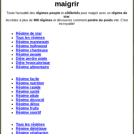
maigrir
Toute l'actualité des
régimes
people
et
célébrités
pour maigrir avec un
régime de
star
.
Accédez à plus de
400 régimes
et découvrez comment
perdre du poids
vite. C'est
incroyable!
Régime de star
Tous les régimes
Régime mannequin
Régime hollywood
Régime chanteuse
Régime people
Diète perdre poids
Diète hypocalorique
Régime alimentaire
Régime facile
Régime nutrition
Régime rapide
Régime santé
Régime pilule
Régime dissocié
Régime détox
Régime fruits
Régime sportif
Tous les régimes
Régime diététique
Régime végétarien