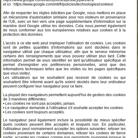
https://www.google.com/intl/fr/policies/privacy/partners/
et ici : https://www.google.com/intl/fr/policies/technologies/cookies/
Afin de respecter les règles édictées par Google, nous mettons en place
un mécanisme d'autorisation similaire pour nos visiteurs en provenance
de l'UE, avec un lien vers une page supplémentaire d'information sur la
manière dont Google utilise les données. Cela nous permet également
de nous conformer aux lois européennes relatives aux cookies et à la
protection des données.
L'accès à ce site web peut impliquer l'utilisation de cookies. Les cookies
sont de petites quantités d'informations qui sont stockées dans le
navigateur utilisé par chaque utilisateur, afin que le serveur mémorise
certains des renseignements que vous pouvez utiliser plus tard. Cette
information permet de vous identifier en tant qu'utilisateur spécifique et
permet d'enregistrer vos préférences personnelles, ainsi que des
informations techniques telles que les visites ou les pages spécifiques
que vous visitez.
Les utilisateurs qui ne souhaitent pas recevoir de cookies ou qui
souhaitent être informé avant qu'ils soient stockés dans leur ordinateur
peuvent configurer leur navigateur pour ce faire.
La plupart des navigateurs permettent aujourd'hui de gestion des cookies
de 3 manières différentes:
• Les cookies ne sont pas acceptés, jamais.
• Le navigateur demande à l'utilisateur s'il souhaite accepter les cookies.
• Les cookies sont toujours acceptés.
Le navigateur peut également inclure la possibilité de mieux spécifier
quels cookies peuvent être acceptés et lesquels non. En particulier,
l'utilisateur peut normalement accepter les options suivantes: refuser les
cookies provenant de certains domaines; refuser les cookies de tierce
partie; accepter les cookies comme non persistants (supprimé lorsque le