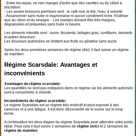
- Entre les repas, ne rien manger d'autre que des carottes ou du céleri à
discrétion.
- Les seules boissons permises sont : le café noir, le thé, l'eau, à volonté.
- Assaisonner sans huile ni mayonnaise ni aucun condiment riche. N'utiliser
que du citron et du vinaigre. - Les viandes doivent être très maigres,
dégraissées et préparées sans huile ni beurre.
Les aliments interdits sont : sucre, féculents, laitages gras, confitures, desserts
et autres douceurs.
Les douceurs autorisées se limitent aux fruits ou gélatine sans sucre.
Après les deux premières semaines de régime strict, il faut suivre un régime
de maintien.
Régime Scarsdale: Avantages et
inconvénients
Avantages du régime scarsdale:
Les quantités ne sont pas indiquées dans ce régime car les aliments autorisés
sont à consommer à volonté.
Inconvénients du régime scarsdale:
Le régime Scarsdale est un régime très restrictif et peut exposer à des
carences et à une fatigue. Il est donc déconseillé de le suivre sur le long
terme.
A continuation les deux étapes du régime Scarsdale pour atteindre votre poids
idéal. Pour cela il faut suivre 2 semaines de
régime strict
et 2 semaines de
régime de maintien
.