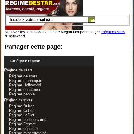
Recevez les secrets de beauté de
Megan Fox
pour maigrir.
Régimes stars
d'Hollywood
Partager cette page:
Catégorie régime
Régime de stars
Régime de stars
Régime mannequin
Régime Hollywood
Régime chanteuse
Régime people
Régime minceur
Régime Dukan
Régime Cohen
Régime LeDiet
Régime Le Bootcamp
Régime Zermati
Régime équilibré
Régime hyperprotéiné