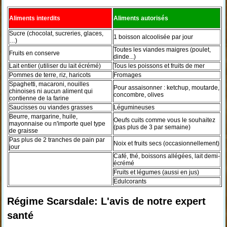
Aliments interdits
Aliments autorisés
Sucre (chocolat, sucreries, glaces,
1 boisson alcoolisée par jour
…)
Toutes les viandes maigres (poulet,
Fruits en conserve
dinde...)
Lait entier (utiliser du lait écrémé)
Tous les poissons et fruits de mer
Pommes de terre, riz, haricots
Fromages
Spaghetti, macaroni, nouilles
Pour assaisonner : ketchup, moutarde,
chinoises ni aucun aliment qui
concombre, olives
contienne de la farine
Saucisses ou viandes grasses
Légumineuses
Beurre, margarine, huile,
Oeufs cuits comme vous le souhaitez
mayonnaise ou n'importe quel type
(pas plus de 3 par semaine)
de graisse
Pas plus de 2 tranches de pain par
Noix et fruits secs (occasionnellement)
jour
Café, thé, boissons allégées, lait demi-
écrémé
Fruits et légumes (aussi en jus)
Edulcorants
Régime Scarsdale: L'avis de notre expert
santé