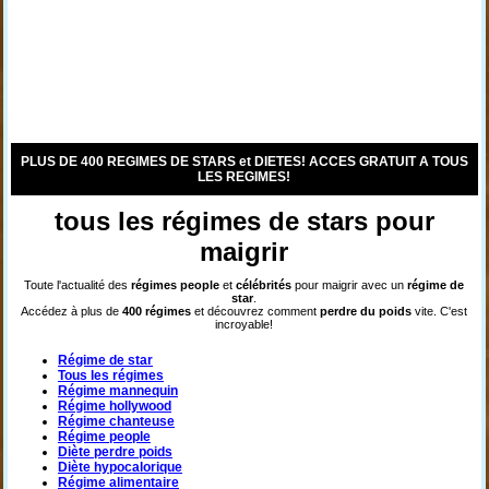
PLUS DE 400 REGIMES DE STARS et DIETES! ACCES GRATUIT A TOUS
LES REGIMES!
tous les régimes de stars pour
maigrir
Toute l'actualité des
régimes
people
et
célébrités
pour maigrir avec un
régime de
star
.
Accédez à plus de
400 régimes
et découvrez comment
perdre du poids
vite. C'est
incroyable!
Régime de star
Tous les régimes
Régime mannequin
Régime hollywood
Régime chanteuse
Régime people
Diète perdre poids
Diète hypocalorique
Régime alimentaire