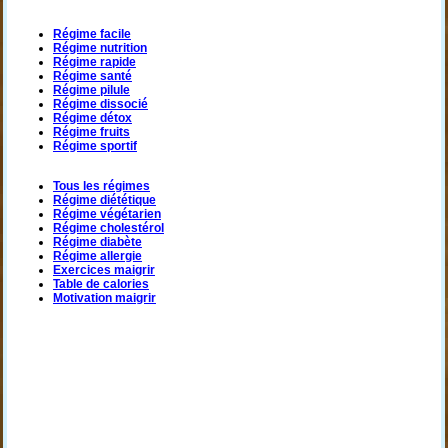
Régime facile
Régime nutrition
Régime rapide
Régime santé
Régime pilule
Régime dissocié
Régime détox
Régime fruits
Régime sportif
Tous les régimes
Régime diététique
Régime végétarien
Régime cholestérol
Régime diabète
Régime allergie
Exercices maigrir
Table de calories
Motivation maigrir