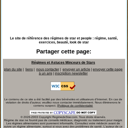
Le site de référence des régimes de star et people : régime, santé,
exercices, beauté, look de star
Partager cette page:
Régimes et Astuces Minceurs de Stars
plan du site
|
liens
|
nous contacter
|
envoyer un article
|
envoyer cette page
à un ami
|
inscription newsletter
Le contenu de ce site a été facilité par des bénévoles et utilisateurs d'Internet. En cas de
violation de droits d'auteur, veuillez nous contacter immédiatement. Nous éliminerons le
contenu suspect. [
Politique de confidentialité
© 2026-2003 Copyright RegimedeStar.com. Tous droits réservés.
Régime de star ne fournit pas de conseils médicaux, diagnostic ou traitement pour maigrir.
Les régimes alimentaires sont purement informatifs. Consultez votre médecin avant de
suivre un régime alimentaire, surtout si vous avez des problèmes de santé. L'auteur de ce