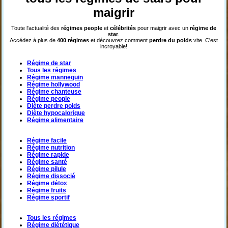
maigrir
Toute l'actualité des
régimes
people
et
célébrités
pour maigrir avec un
régime de
star
.
Accédez à plus de
400 régimes
et découvrez comment
perdre du poids
vite. C'est
incroyable!
Régime de star
Tous les régimes
Régime mannequin
Régime hollywood
Régime chanteuse
Régime people
Diète perdre poids
Diète hypocalorique
Régime alimentaire
Régime facile
Régime nutrition
Régime rapide
Régime santé
Régime pilule
Régime dissocié
Régime détox
Régime fruits
Régime sportif
Tous les régimes
Régime diététique