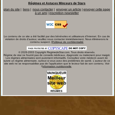
Régimes et Astuces Minceurs de Stars
plan du site
|
liens
|
nous contacter
|
envoyer un article
|
envoyer cette page
à un ami
|
inscription newsletter
Le contenu de ce site a été facilité par des bénévoles et utilisateurs d'Internet. En cas de
violation de droits d'auteur, veuillez nous contacter immédiatement. Nous éliminerons le
contenu suspect. [
Politique de confidentialité
© 2026-2003 Copyright RegimedeStar.com. Tous droits réservés.
Régime de star ne fournit pas de conseils médicaux, diagnostic ou traitement pour maigrir.
Les régimes alimentaires sont purement informatifs. Consultez votre médecin avant de
suivre un régime alimentaire, surtout si vous avez des problèmes de santé. L'auteur de ce
site web ne se responsabilise pas de l'application que le lecteur fait de son contenu. Voir
l'
information nutritionnelle
.