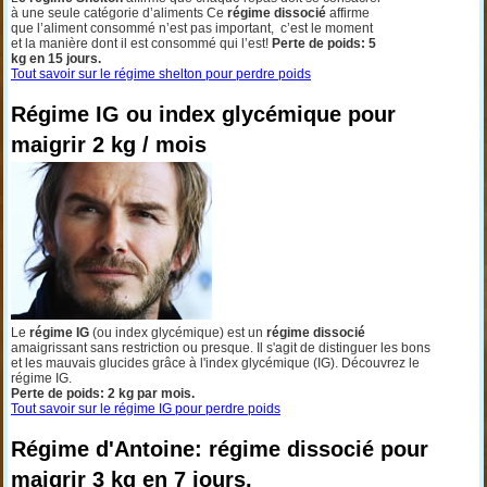
à une seule catégorie d’aliments Ce
régime dissocié
affirme
que l’aliment consommé n’est pas important, c’est le moment
et la manière dont il est consommé qui l’est!
Perte de poids: 5
kg en 15 jours.
Tout savoir sur le régime shelton pour perdre poids
Régime IG ou index glycémique pour
maigrir 2 kg / mois
Le
régime IG
(ou index glycémique) est un
régime dissocié
amaigrissant sans restriction ou presque. Il s'agit de distinguer les bons
et les mauvais glucides grâce à l'index glycémique (IG). Découvrez le
régime IG.
Perte de poids: 2 kg par mois.
Tout savoir sur le régime IG pour perdre poids
Régime d'Antoine: régime dissocié pour
maigrir 3 kg en 7 jours.