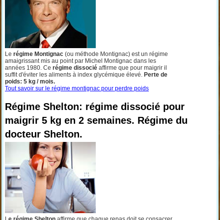
Le
régime Montignac
(ou méthode Montignac) est un régime
amaigrissant mis au point par Michel Montignac dans les
années 1980. Ce
régime dissocié
affirme que pour maigrir il
suffit d'éviter les aliments à index glycémique élevé.
Perte de
poids: 5 kg / mois.
Tout savoir sur le régime montignac pour perdre poids
Régime Shelton: régime dissocié pour
maigrir 5 kg en 2 semaines. Régime du
docteur Shelton.
L
e régime Shelton
affirme que chaque repas doit se consacrer