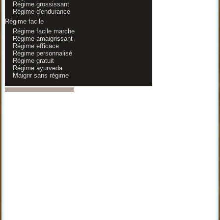
Régime grossissant
Régime d'endurance
Régime facile
Régime facile marche
Régime amaigrissant
Régime efficace
Régime personnalisé
Régime gratuit
Régime ayurveda
Maigrir sans régime