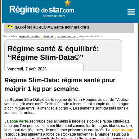
!!Accéder au REGIME santé pour maigrir!!
Vous êtes:
régime de star
régime
régime santé
régime slim-data
Régime santé & équilibré:
“Régime Slim-Data©”
Vendredi, 7 août 2026
Régime Slim-Data: régime santé pour
maigrir 1 kg par semaine.
Le
Régime Slim-Data©
est le régime de Yann Rougier, auteur de "Voulez-
vous maigrir avec moi". Cette méthode minceur tient compte du « dialogue
biochimique entre l'aliment et le corps ». Les aliments sont classés dans 4
zones différentes :
La
zone verte
, regroupe des aliments à force de stockage faible (slim-data
bas) que l'on peut consommer librement comme les fromages blancs nature,
la plupart des légumes, de nombreux poissons et crustacés. La
zone orange
regroupe des aliments à force de stockage moyenne, à manger seuls ou à
associer avec des aliments de la zone verte (fruits, céréales, légumineuses et