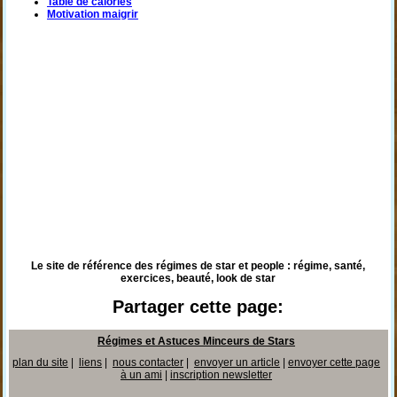
Table de calories
Motivation maigrir
Le site de référence des régimes de star et people : régime, santé,
exercices, beauté, look de star
Partager cette page:
Régimes et Astuces Minceurs de Stars
plan du site
|
liens
|
nous contacter
|
envoyer un article
|
envoyer cette page
à un ami
|
inscription newsletter