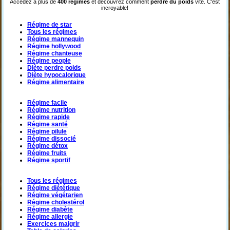
Accédez à plus de
400 régimes
et découvrez comment
perdre du poids
vite. C'est
incroyable!
Régime de star
Tous les régimes
Régime mannequin
Régime hollywood
Régime chanteuse
Régime people
Diète perdre poids
Diète hypocalorique
Régime alimentaire
Régime facile
Régime nutrition
Régime rapide
Régime santé
Régime pilule
Régime dissocié
Régime détox
Régime fruits
Régime sportif
Tous les régimes
Régime diététique
Régime végétarien
Régime cholestérol
Régime diabète
Régime allergie
Exercices maigrir