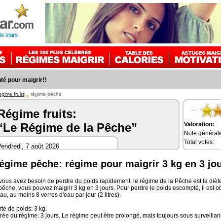
é pour maigrir!!
égime fruits
régime pêche
Régime fruits:
Valoration:
“Le Régime de la Pêche”
Note générale
Total votes:
endredi, 7 août 2026
égime pêche: régime pour maigrir 3 kg en 3 jou
vous avez besoin de perdre du poids rapidement, le régime de la Pêche est la diète 
pêche, vous pouvez maigrir 3 kg en 3 jours. Pour perdre le poids escompté, il est 
au, au moins 8 verres d'eau par jour (2 litres).
te de poids: 3 kg.
ée du régime: 3 jours. Le régime peut être prolongé, mais toujours sous surveilla