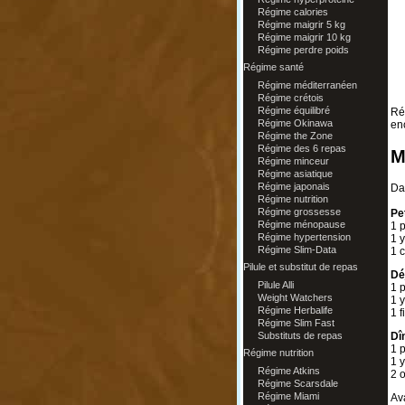
Régime calories
Régime maigrir 5 kg
Régime maigrir 10 kg
Régime perdre poids
Régime santé
Régime méditerranéen
Régime crétois
Régime équilibré
Ré
Régime Okinawa
en
Régime the Zone
Régime des 6 repas
M
Régime minceur
Régime asiatique
Régime japonais
Dan
Régime nutrition
Régime grossesse
Pe
Régime ménopause
1 
Régime hypertension
1 y
Régime Slim-Data
1 c
Pilule et substitut de repas
Dé
Pilule Alli
1 
Weight Watchers
1 y
Régime Herbalife
1 f
Régime Slim Fast
Substituts de repas
Dî
1 
Régime nutrition
1 y
Régime Atkins
2 o
Régime Scarsdale
Régime Miami
Av