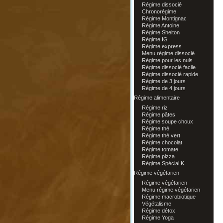
Régime dissocié
Chronorégime
Régime Montignac
Régime Antoine
Régime Shelton
Régime IG
Régime express
Menu régime dissocié
Régime pour les nuls
Régime dissocié facile
Régime dissocié rapide
Régime de 3 jours
Régime de 4 jours
Régime alimentaire
Régime riz
Régime pâtes
Régime soupe choux
Régime thé
Régime thé vert
Régime chocolat
Régime tomate
Régime pizza
Régime Spécial K
Régime végétarien
Régime végétarien
Menu régime végétarien
Régime macrobiotique
Végétalisme
Régime détox
Régime Yoga