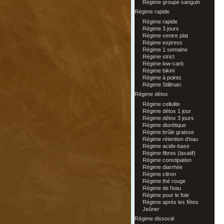
Régime groupe sanguin
Régime rapide
Régime rapide
Régime 3 jours
Régime ventre plat
Régime express
Régime 1 semaine
Régime strict
Régime low-carb
Régime bikini
Régime à points
Régime Stillman
Régime détox
Régime cellulite
Régime détox 1 jour
Régime détox 3 jours
Régime diurétique
Régime brûle graisse
Régime rétention d'eau
Régime acide-base
Régime fibres (laxatif)
Régime constipation
Régime diarrhée
Régime citron
Régime thé rouge
Régime de l'eau
Régime pour le foie
Régime après les fêtes
Jeûner
Régime dissocié