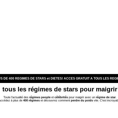
S DE 400 REGIMES DE STARS et DIETES! ACCES GRATUIT A TOUS LES REG
tous les régimes de stars pour maigrir
Toute l'actualité des
régimes
people
et
célébrités
pour maigrir avec un
régime de star
.
ccédez à plus de
400 régimes
et découvrez comment
perdre du poids
vite. C'est incroyab