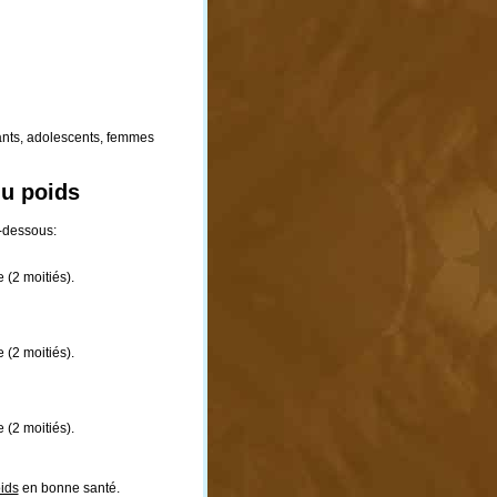
nts, adolescents, femmes
du poids
i-dessous:
(2 moitiés).
(2 moitiés).
(2 moitiés).
ids
en bonne santé.