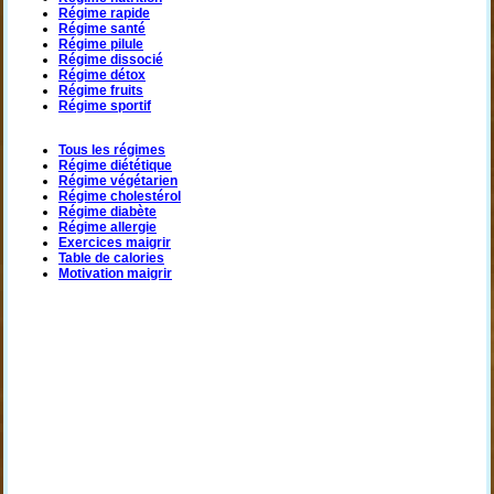
Régime rapide
Régime santé
Régime pilule
Régime dissocié
Régime détox
Régime fruits
Régime sportif
Tous les régimes
Régime diététique
Régime végétarien
Régime cholestérol
Régime diabète
Régime allergie
Exercices maigrir
Table de calories
Motivation maigrir