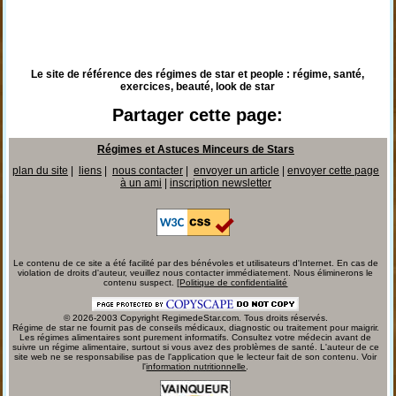
Le site de référence des régimes de star et people : régime, santé,
exercices, beauté, look de star
Partager cette page:
Régimes et Astuces Minceurs de Stars
plan du site
|
liens
|
nous contacter
|
envoyer un article
|
envoyer cette page
à un ami
|
inscription newsletter
Le contenu de ce site a été facilité par des bénévoles et utilisateurs d'Internet. En cas de
violation de droits d'auteur, veuillez nous contacter immédiatement. Nous éliminerons le
contenu suspect. [
Politique de confidentialité
© 2026-2003 Copyright RegimedeStar.com. Tous droits réservés.
Régime de star ne fournit pas de conseils médicaux, diagnostic ou traitement pour maigrir.
Les régimes alimentaires sont purement informatifs. Consultez votre médecin avant de
suivre un régime alimentaire, surtout si vous avez des problèmes de santé. L'auteur de ce
site web ne se responsabilise pas de l'application que le lecteur fait de son contenu. Voir
l'
information nutritionnelle
.