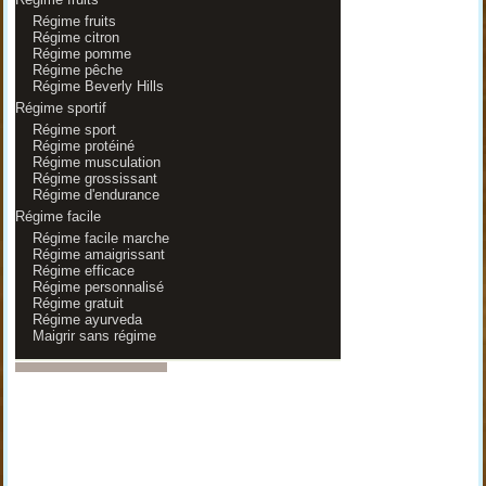
Régime fruits
Régime citron
Régime pomme
Régime pêche
Régime Beverly Hills
Régime sportif
Régime sport
Régime protéiné
Régime musculation
Régime grossissant
Régime d'endurance
Régime facile
Régime facile marche
Régime amaigrissant
Régime efficace
Régime personnalisé
Régime gratuit
Régime ayurveda
Maigrir sans régime