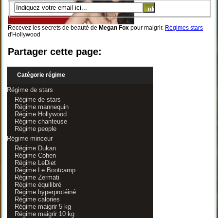
Recevez les secrets de beauté de
Megan Fox
pour maigrir.
Régimes stars
d'Hollywood
Partager cette page:
Catégorie régime
Régime de stars
Régime de stars
Régime mannequin
Régime Hollywood
Régime chanteuse
Régime people
Régime minceur
Régime Dukan
Régime Cohen
Régime LeDiet
Régime Le Bootcamp
Régime Zermati
Régime équilibré
Régime hyperprotéiné
Régime calories
Régime maigrir 5 kg
Régime maigrir 10 kg