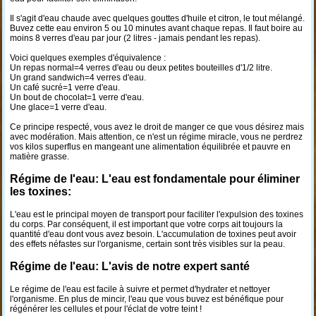
Il s'agit d'eau chaude avec quelques gouttes d'huile et citron, le tout mélangé.
Buvez cette eau environ 5 ou 10 minutes avant chaque repas. Il faut boire au
moins 8 verres d'eau par jour (2 litres - jamais pendant les repas).
Voici quelques exemples d'équivalence :
Un repas normal=4 verres d'eau ou deux petites bouteilles d'1/2 litre.
Un grand sandwich=4 verres d'eau.
Un café sucré=1 verre d'eau.
Un bout de chocolat=1 verre d'eau.
Une glace=1 verre d'eau.
Ce principe respecté, vous avez le droit de manger ce que vous désirez mais
avec modération. Mais attention, ce n'est un régime miracle, vous ne perdrez
vos kilos superflus en mangeant une alimentation équilibrée et pauvre en
matière grasse.
Régime de l'eau: L'eau est fondamentale pour éliminer
les toxines:
L'eau est le principal moyen de transport pour faciliter l'expulsion des toxines
du corps. Par conséquent, il est important que votre corps ait toujours la
quantité d'eau dont vous avez besoin. L'accumulation de toxines peut avoir
des effets néfastes sur l'organisme, certain sont très visibles sur la peau.
Régime de l'eau: L'avis de notre expert santé
Le régime de l'eau est facile à suivre et permet d'hydrater et nettoyer
l'organisme. En plus de mincir, l'eau que vous buvez est bénéfique pour
régénérer les cellules et pour l'éclat de votre teint !