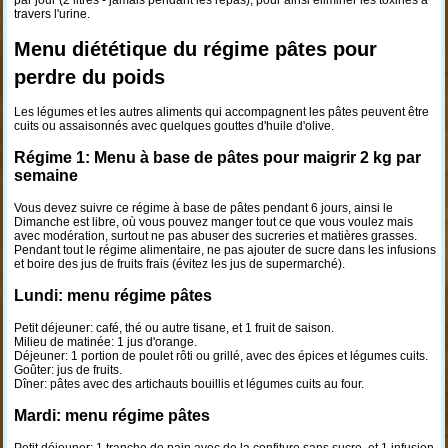
par jour (2 litres - jamais pendant les repas), pour ainsi éliminer les toxines à
travers l'urine.
Menu diététique du régime pâtes pour
perdre du poids
Les légumes et les autres aliments qui accompagnent les pâtes peuvent être
cuits ou assaisonnés avec quelques gouttes d'huile d'olive.
Régime 1: Menu à base de pâtes pour maigrir 2 kg par
semaine
Vous devez suivre ce régime à base de pâtes pendant 6 jours, ainsi le
Dimanche est libre, où vous pouvez manger tout ce que vous voulez mais
avec modération, surtout ne pas abuser des sucreries et matières grasses.
Pendant tout le régime alimentaire, ne pas ajouter de sucre dans les infusions
et boire des jus de fruits frais (évitez les jus de supermarché).
Lundi: menu régime pâtes
Petit déjeuner: café, thé ou autre tisane, et 1 fruit de saison.
Milieu de matinée: 1 jus d'orange.
Déjeuner: 1 portion de poulet rôti ou grillé, avec des épices et légumes cuits.
Goûter: jus de fruits.
Dîner: pâtes avec des artichauts bouillis et légumes cuits au four.
Mardi: menu régime pâtes