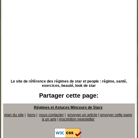
Le site de référence des régimes de star et people : régime, santé,
exercices, beauté, look de star
Partager cette page:
Régimes et Astuces Minceurs de Stars
plan du site
|
liens
|
nous contacter
|
envoyer un article
|
envoyer cette page
à un ami
|
inscription newsletter