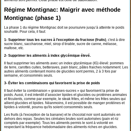
aliments sont permis. Cette phase est celle de stabilisation.
Régime Montignac: Maigrir avec méthode
Montignac (phase 1)
La phase 1 du régime Montignac doit se poursuivre jusqu’à atteinte le poids
souhaité. Pour cela, il faut:
1- Supprimer tous les sucres à l’exception du fructose (fruits)
, c'est à dire
sucre blanc, saccharose, miel, sirop d’érable, sucre de canne, mélasse,
maltose, etc.
2- Supprimer les aliments à index glycémique élevé.
Il faut supprimer les aliments avec un index glycémique (IG) élevé: pommes
de terre, carottes cuites, betteraves, pain blanc, pâtes fraiches notamment. Les
autres aliments contenant moins de glucides sont permis, 2 à 3 fois par
semaine, et consommés seuls.
3- Éviter les combinaisons qui favorisent la prise de poids
Il faut éviter la combinaison « graisses-sucres » qui favorisent la prise de
poids. Aussi, il est interdit d’associer lipides et glucides ou protéines animales
et féculents, comme par exemple, le steak frites, et même les frites seules qui
allient glucides et lipides. Néanmoins, il est possible de manger protéines et
lipides à volonté, pourvu qu'ils soient consommés seuls.
Les fruits (à l'exception de la banane) et le chocolat noir sont autorisés en
dehors des repas. Seules les céréales brutes sont autorisées (pain et riz
complets par exemple). Tous les aliments permis le sont à volonté en
respectant la fréquence hebdomadaire des aliments riches en glucides.