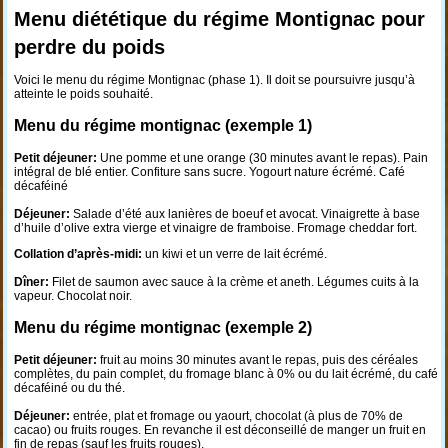
Menu diététique du régime Montignac pour
perdre du poids
Voici le menu du régime Montignac (phase 1). Il doit se poursuivre jusqu’à
atteinte le poids souhaité.
Menu du régime montignac (exemple 1)
Petit déjeuner:
Une pomme et une orange (30 minutes avant le repas). Pain
intégral de blé entier. Confiture sans sucre. Yogourt nature écrémé. Café
décaféiné
Déjeuner:
Salade d’été aux lanières de boeuf et avocat. Vinaigrette à base
d’huile d’olive extra vierge et vinaigre de framboise. Fromage cheddar fort.
Collation d’après-midi:
un kiwi et un verre de lait écrémé.
Dîner:
Filet de saumon avec sauce à la crème et aneth. Légumes cuits à la
vapeur. Chocolat noir.
Menu du régime montignac (exemple 2)
Petit déjeuner:
fruit au moins 30 minutes avant le repas, puis des céréales
complètes, du pain complet, du fromage blanc à 0% ou du lait écrémé, du café
décaféiné ou du thé.
Déjeuner:
entrée, plat et fromage ou yaourt, chocolat (à plus de 70% de
cacao) ou fruits rouges. En revanche il est déconseillé de manger un fruit en
fin de repas (sauf les fruits rouges).