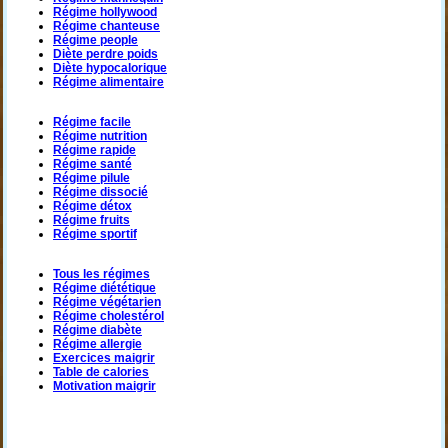
Régime hollywood
Régime chanteuse
Régime people
Diète perdre poids
Diète hypocalorique
Régime alimentaire
Régime facile
Régime nutrition
Régime rapide
Régime santé
Régime pilule
Régime dissocié
Régime détox
Régime fruits
Régime sportif
Tous les régimes
Régime diététique
Régime végétarien
Régime cholestérol
Régime diabète
Régime allergie
Exercices maigrir
Table de calories
Motivation maigrir