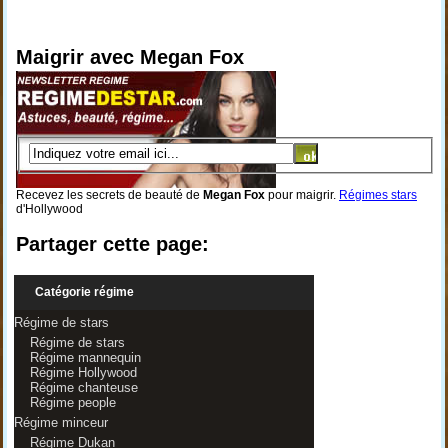
Maigrir avec Megan Fox
Recevez les secrets de beauté de
Megan Fox
pour maigrir.
Régimes stars
d'Hollywood
Partager cette page:
Catégorie régime
Régime de stars
Régime de stars
Régime mannequin
Régime Hollywood
Régime chanteuse
Régime people
Régime minceur
Régime Dukan