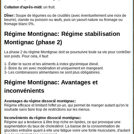
Collation d’après-midi:
un fruit.
Dîner:
Soupe de légumes ou de crudités (avec éventuellement une noix de
beurre), viande ou poisson ou œufs, puis un yaourt nature ou fromage ou
fromage blanc 0%.
Régime Montignac: Régime stabilisation
Montignac (phase 2)
La phase 2 du régime Montignac doit se poursuivre toute sa vie pour contrôler
son poids. Pour cela, il faut:
1- Éviter le sucre et les aliments à index glycémique élevé.
2- Boire du vin avec modération et uniquement en mangeant.
3- Les combinaisons alimentaires ne sont plus obligatoires.
Régime Montignac: Avantages et
inconvénients
Avantages du régime dissocié montignac:
Régime efficace et limitant l'effet yo-yo, qui permet de manger autant qu'on le
souhaite sans faire trop de restrictions sur les menus.
Inconvénients du régime dissocié montignac:
Régime qui a tendance à être trop riche en lipides, ce qui provoque une
augmentation du taux de cholestérol. La baisse de la consommation de
glucides entraîne quant à elle une fatigue voire une fonte musculaire, d'autant