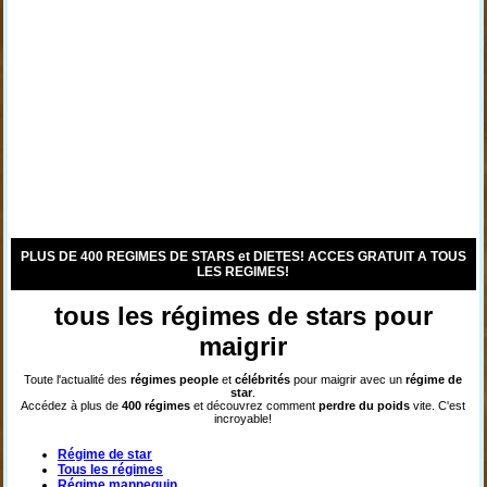
PLUS DE 400 REGIMES DE STARS et DIETES! ACCES GRATUIT A TOUS
LES REGIMES!
tous les régimes de stars pour
maigrir
Toute l'actualité des
régimes
people
et
célébrités
pour maigrir avec un
régime de
star
.
Accédez à plus de
400 régimes
et découvrez comment
perdre du poids
vite. C'est
incroyable!
Régime de star
Tous les régimes
Régime mannequin