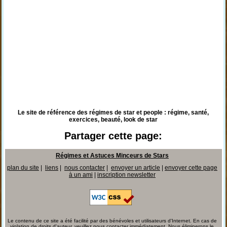
Le site de référence des régimes de star et people : régime, santé,
exercices, beauté, look de star
Partager cette page:
Régimes et Astuces Minceurs de Stars
plan du site
|
liens
|
nous contacter
|
envoyer un article
|
envoyer cette page
à un ami
|
inscription newsletter
Le contenu de ce site a été facilité par des bénévoles et utilisateurs d'Internet. En cas de
violation de droits d'auteur, veuillez nous contacter immédiatement. Nous éliminerons le