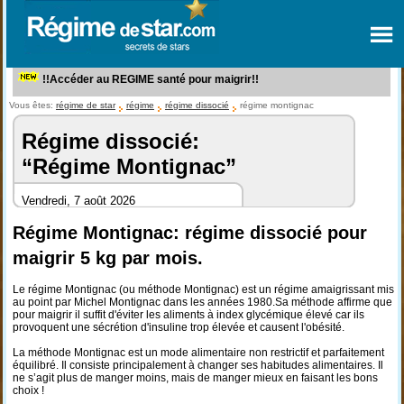
!!Accéder au REGIME santé pour maigrir!!
Vous êtes:
régime de star
régime
régime dissocié
régime montignac
Régime dissocié:
“Régime Montignac”
Vendredi, 7 août 2026
Régime Montignac: régime dissocié pour
maigrir 5 kg par mois.
Le régime Montignac (ou méthode Montignac) est un régime amaigrissant mis
au point par Michel Montignac dans les années 1980.Sa méthode affirme que
pour maigrir il suffit d'éviter les aliments à index glycémique élevé car ils
provoquent une sécrétion d'insuline trop élevée et causent l'obésité.
La méthode Montignac est un mode alimentaire non restrictif et parfaitement
équilibré. Il consiste principalement à changer ses habitudes alimentaires. Il
ne s’agit plus de manger moins, mais de manger mieux en faisant les bons
choix !