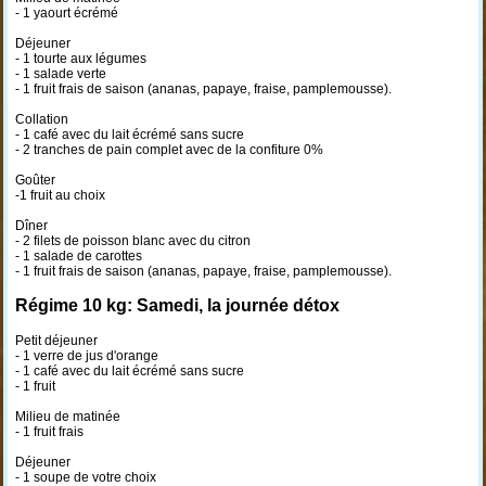
- 1 yaourt écrémé
Déjeuner
- 1 tourte aux légumes
- 1 salade verte
- 1 fruit frais de saison (ananas, papaye, fraise, pamplemousse).
Collation
- 1 café avec du lait écrémé sans sucre
- 2 tranches de pain complet avec de la confiture 0%
Goûter
-1 fruit au choix
Dîner
- 2 filets de poisson blanc avec du citron
- 1 salade de carottes
- 1 fruit frais de saison (ananas, papaye, fraise, pamplemousse).
Régime 10 kg: Samedi, la journée détox
Petit déjeuner
- 1 verre de jus d'orange
- 1 café avec du lait écrémé sans sucre
- 1 fruit
Milieu de matinée
- 1 fruit frais
Déjeuner
- 1 soupe de votre choix