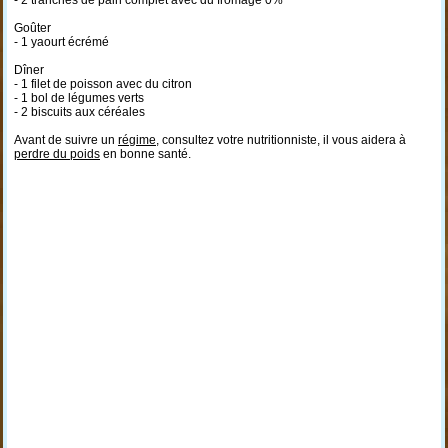
- 2 tranches de pain complet avec du fromage 0%
Goûter
- 1 yaourt écrémé
Dîner
- 1 filet de poisson avec du citron
- 1 bol de légumes verts
- 2 biscuits aux céréales
Avant de suivre un
régime
, consultez votre nutritionniste, il vous aidera à
perdre du poids
en bonne santé.