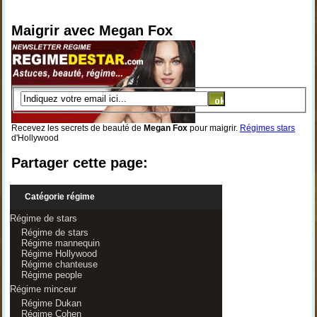
Maigrir avec Megan Fox
Recevez les secrets de beauté de
Megan Fox
pour maigrir.
Régimes stars
d'Hollywood
Partager cette page:
Catégorie régime
Régime de stars
Régime de stars
Régime mannequin
Régime Hollywood
Régime chanteuse
Régime people
Régime minceur
Régime Dukan
Régime Cohen