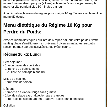
perdre le poids
escompté, il est obligatoire de boire beaucoup d'eau, au
moins 8 verres d'eau par jour (2 litres) et faire de l'exercice, par exemple
marcher vite pendant plus 30 minutes par jour
A continuation, le menu du régime pour maigrir 10 kg. Suivez exactement ce
menu diététique.
Menu diététique du Régime 10 Kg pour
Perdre du Poids:
Avec ce menu diététique équilibré de 6 repas par jour, votre poids et votre
santé globale s'amélioreront en prévenant diverses maladies, surtout si
l'accompagnez par des activités cardio (vélo, courir...).
Régime 10 kg: Lundi
Petit déjeuner
- 1 yaourt avec des céréales
- 1 tranche de pain complet
- 1 cuillère de fromage blanc 0%
Milieu de matinée
- 1 fruit frais de saison
Déjeuner
- 1 tranche de viande rouge sans graisse
- 1 bol de salade avec laitue, tomate et carottes
- 1 fruit frais de saison (ananas, papaye, fraise, pamplemousse).
Collation