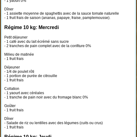
- 1 yaourt 0%
Dîner
- 1 assiette moyenne de spaghettis avec de la sauce tomate naturelle
- 1 fruit frais de saison (ananas, papaye, fraise, pamplemousse).
Régime 10 kg: Mercredi
Petit déjeuner
- 1 café avec du lait écrémé sans sucre
- 2 tranches de pain complet avec de la confiture 0%
Milieu de matinée
- 1 fruit frais
Déjeuner
- 1/4 de poulet rôti
- 1 portion de purée de citrouille
- 1 fruit frais
Collation
- 1 yaourt avec céréales
- 1 tranche de pain noir avec du fromage blanc 0%
Goûter
- 1 fruit frais
Dîner
- Salade de riz ou lentilles avec des légumes (cuits ou crus)
- 1 fruit frais
Régime 10 kg: Jeudi