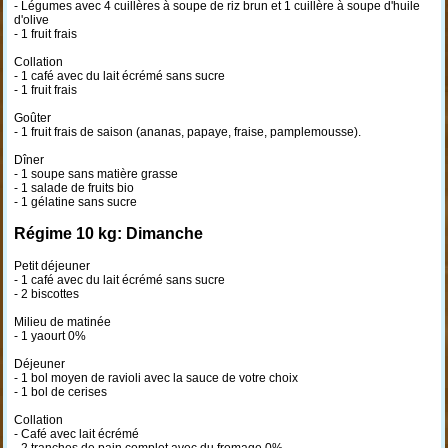
- Légumes avec 4 cuillères à soupe de riz brun et 1 cuillère à soupe d'huile
d'olive
- 1 fruit frais
Collation
- 1 café avec du lait écrémé sans sucre
- 1 fruit frais
Goûter
- 1 fruit frais de saison (ananas, papaye, fraise, pamplemousse).
Dîner
- 1 soupe sans matière grasse
- 1 salade de fruits bio
- 1 gélatine sans sucre
Régime 10 kg: Dimanche
Petit déjeuner
- 1 café avec du lait écrémé sans sucre
- 2 biscottes
Milieu de matinée
- 1 yaourt 0%
Déjeuner
- 1 bol moyen de ravioli avec la sauce de votre choix
- 1 bol de cerises
Collation
- Café avec lait écrémé