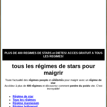
PLUS DE 400 REGIMES DE STARS et DIETES! ACCES GRATUIT A TOUS
LES REGIMES!
tous les régimes de stars pour
maigrir
Toute l'actualité des
régimes
people
et
célébrités
pour maigrir avec un
régime de
star
.
Accédez à plus de
400 régimes
et découvrez comment
perdre du poids
vite. C'est
incroyable!
Régime de star
Tous les régimes
Régime mannequin
Régime hollywood