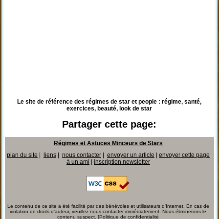
Le site de référence des régimes de star et people : régime, santé,
exercices, beauté, look de star
Partager cette page:
Régimes et Astuces Minceurs de Stars
plan du site
|
liens
|
nous contacter
|
envoyer un article
|
envoyer cette page
à un ami
|
inscription newsletter
Le contenu de ce site a été facilité par des bénévoles et utilisateurs d'Internet. En cas de
violation de droits d'auteur, veuillez nous contacter immédiatement. Nous éliminerons le
contenu suspect. [
Politique de confidentialité