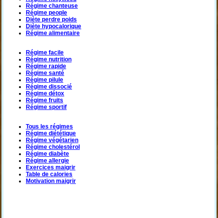
Régime chanteuse
Régime people
Diète perdre poids
Diète hypocalorique
Régime alimentaire
Régime facile
Régime nutrition
Régime rapide
Régime santé
Régime pilule
Régime dissocié
Régime détox
Régime fruits
Régime sportif
Tous les régimes
Régime diététique
Régime végétarien
Régime cholestérol
Régime diabète
Régime allergie
Exercices maigrir
Table de calories
Motivation maigrir