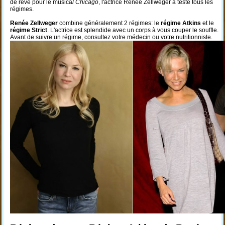
de rêve pour le musica
l Chicago
, l'actrice Renée Zellweger a testé tous les
régimes.
Renée Zellweger
combine généralement 2 régimes: le
régime Atkins
et le
régime Strict
. L'actrice est splendide avec un corps à vous couper le souffle.
Avant de suivre un régime, consultez votre médecin ou votre nutritionniste.