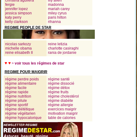
christina aguilera
lily allen
fergie
madonna
jennifer lopez
mariah carey
jessica simpson
miley cyrus
katy perry
paris hilton
kelly clarkson
rihanna
REGIME PEOPLE DE STAR
nicolas sarkozy
reine letizia
michelle obama
charlotte casiraghi
reine elisabeth II
rania de jordanie
♥ ♥
>
voir tous les régimes de star
REGIME POUR MAIGRIR
régime perdre poids
régime santé
régime alimentaire
régime dissocié
régime facile
régime détox
régime rapide
régime fruits
régime nutrition
régime cholestérol
régime pilule
régime diabète
régime sportif
régime allergie
régime diététique
exercices maigrir
régime végétarien
motivation maigrir
régime hypocalorique
table de calories