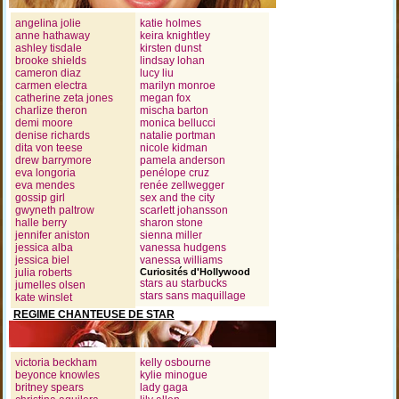
angelina jolie
katie holmes
anne hathaway
keira knightley
ashley tisdale
kirsten dunst
brooke shields
lindsay lohan
cameron diaz
lucy liu
carmen electra
marilyn monroe
catherine zeta jones
megan fox
charlize theron
mischa barton
demi moore
monica bellucci
denise richards
natalie portman
dita von teese
nicole kidman
drew barrymore
pamela anderson
eva longoria
penélope cruz
eva mendes
renée zellwegger
gossip girl
sex and the city
gwyneth paltrow
scarlett johansson
halle berry
sharon stone
jennifer aniston
sienna miller
jessica alba
vanessa hudgens
jessica biel
vanessa williams
julia roberts
Curiosités d'Hollywood
stars au starbucks
jumelles olsen
stars sans maquillage
kate winslet
REGIME CHANTEUSE DE STAR
victoria beckham
kelly osbourne
beyonce knowles
kylie minogue
britney spears
lady gaga