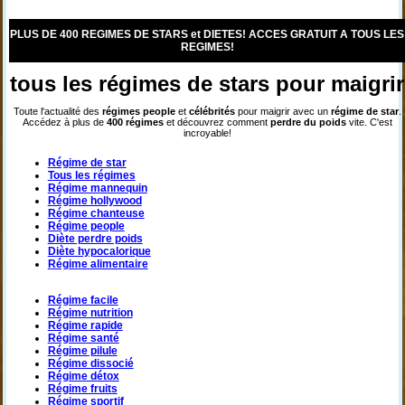
PLUS DE 400 REGIMES DE STARS et DIETES! ACCES GRATUIT A TOUS LES
REGIMES!
tous les régimes de stars pour maigrir
Toute l'actualité des
régimes
people
et
célébrités
pour maigrir avec un
régime de star
.
Accédez à plus de
400 régimes
et découvrez comment
perdre du poids
vite. C'est
incroyable!
Régime de star
Tous les régimes
Régime mannequin
Régime hollywood
Régime chanteuse
Régime people
Diète perdre poids
Diète hypocalorique
Régime alimentaire
Régime facile
Régime nutrition
Régime rapide
Régime santé
Régime pilule
Régime dissocié
Régime détox
Régime fruits
Régime sportif