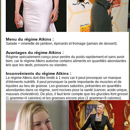
Menu du régime Atkins :
Salade + omelette de jambon, épinards et fromage (jamais de dessert).
Avantages du régime Atkins :
Régime spécialement conçu pour perdre du poids rapidement et sans avoir
faim, car le régime Atkins autorise certains aliments en quantités abondantes
tels que les œufs, poissons ou viandes.
Inconvénients du régime Atkins :
Le régime Atkins doit être limité à 1 mois car il peut provoquer un manque
d'éléments nutritifs. Il peut provoquer la perte importante de muscles et de
liquides au lieu de graisse. Les graisses saturées, présentes en quantités
abondantes dans ce régime, sont nocives pour la santé (cancer, acide urique,
mauvais cholestérol). De plus, il faut tenir compte que les glucides font grossir
(1 gramme=4 calories) et les graisses encore plus (1 gramme=9 calories).