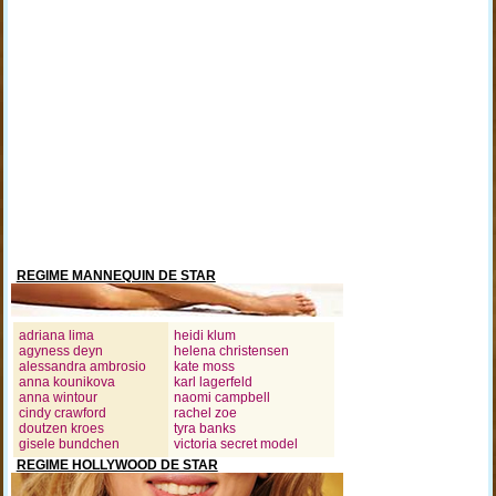
REGIME MANNEQUIN DE STAR
adriana lima
heidi klum
agyness deyn
helena christensen
alessandra ambrosio
kate moss
anna kounikova
karl lagerfeld
anna wintour
naomi campbell
cindy crawford
rachel zoe
doutzen kroes
tyra banks
gisele bundchen
victoria secret model
REGIME HOLLYWOOD DE STAR