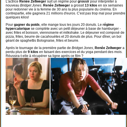
L'actrice
Renée Zellweger
suit un régime pour
grossir
pour interpréter à
nouveau
Bridget Jones
.
Renée Zellweger
a grossit
13 kilos
en six semaines
pour redonner vie à la femme de 30 ans la plus populaire du cinéma. En
contrepartie, elle gagnera 21 millions d'euros. C'est pas trop mal pour prendre
quelques kilos!
Pour
gagner du poids
, elle mange tous les jours 20 donuts. Le
régime
hypercalorique
se complète avec un petit déjeuner à base de hamburger -
avec frites et boisson, viennoiserie et milkshake. Le déjeuner est composé de
pizza, frites, beurre de cacahouètes et 20 donuts de plus. Pour dîner, un bol
géant de spaghettis Bolognaise, frites et beurre.
Après le tournage de la première partie de
Bridget Jones
,
Renée Zellweger
a
perdu plus de
9 kilos
en faisant des exercices et du yoga pendant des mois.
Réussira-t-elle à récupérer sa ligne après ce film ?