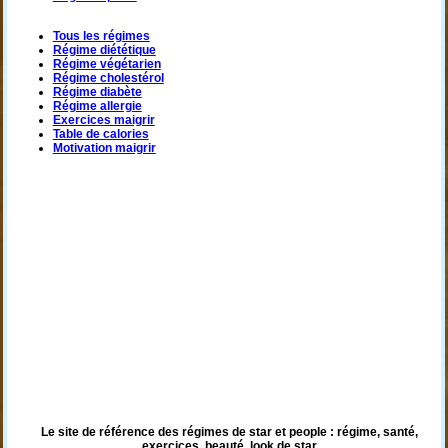
Tous les régimes
Régime diététique
Régime végétarien
Régime cholestérol
Régime diabète
Régime allergie
Exercices maigrir
Table de calories
Motivation maigrir
Le site de référence des régimes de star et people : régime, santé,
exercices, beauté, look de star