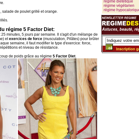
régime diététique
re.
régime végétarien
régime hypocaloriqu
salade de poulet grillé et orange.
llés.
du régime 5 Factor Diet:
t 25 minutes, 5 jours par semaine. Il s'agit d'un mélange de
me) et
exercices de force
(musculation, Pilâtes) pour brûler
aque semaine, il faut modifier le type d'exercice: force,
pétitions et niveau de résistance.
coup de poids grâce au régime
5 Factor Diet
.