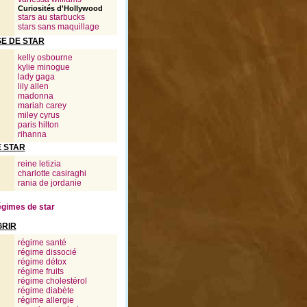
Curiosités d'Hollywood
stars au starbucks
stars sans maquillage
E DE STAR
kelly osbourne
kylie minogue
lady gaga
lily allen
madonna
mariah carey
miley cyrus
paris hilton
rihanna
E STAR
reine letizia
charlotte casiraghi
rania de jordanie
régimes de star
GRIR
régime santé
régime dissocié
régime détox
régime fruits
régime cholestérol
régime diabète
régime allergie