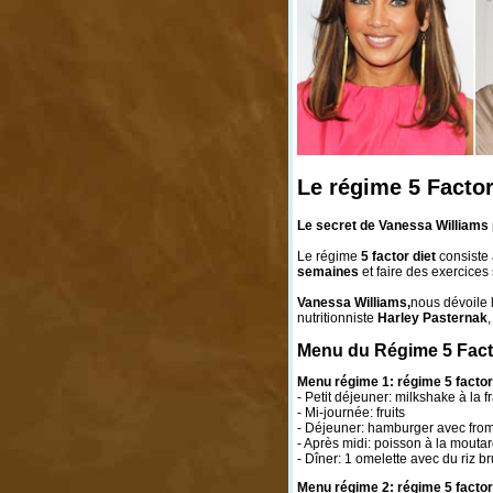
Le régime 5 Factor
Le secret de Vanessa Williams
Le régime
5 factor diet
consiste
semaines
et faire des exercices
Vanessa Williams,
nous dévoile
nutritionniste
Harley Pasternak
Menu du Régime 5 Facto
Menu régime 1:
régime 5 factor
- Petit déjeuner: milkshake à la f
- Mi-journée: fruits
- Déjeuner: hamburger avec from
- Après midi: poisson à la moutar
- Dîner: 1 omelette avec du riz br
Menu régime 2:
régime 5 factor