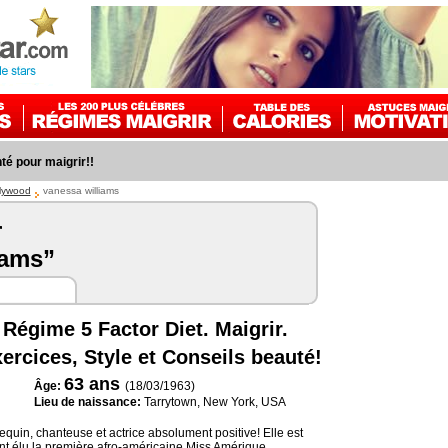
é pour maigrir!!
llywood
vanessa williams
r
iams”
Régime 5 Factor Diet. Maigrir.
ercices, Style et Conseils beauté!
63
ans
Âge:
(18/03/1963)
Lieu de naissance:
Tarrytown, New York, USA
uin, chanteuse et actrice absolument positive! Elle est
t élu la première afro-américaine Miss Amérique.