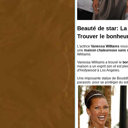
Beauté de star: L
Trouver le bonheu
L'actrice
Vanessa Williams
vous 
une
maison chaleureuse sans 
Williams:
Vanessa Williams a trouvé le
bo
maison a un esprit zen et est pl
d'Hollywood
à Los Angeles.
Une imposante statue de Bouddha
parasols pour se protéger du sol