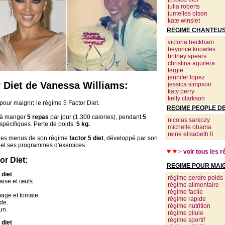
julia roberts
jumelles olsen
kate winslet
REGIME CHANTEUS
victoria beckham
beyonce knowles
britney spears
christina aguilera
fergie
jennifer lopez
 Diet de Vanessa Williams:
jessica simpson
katy perry
kelly clarkson
pour maigrir
:
le régime 5 Factor Diet.
REGIME PEOPLE D
 à manger
5 repas
par jour (1.300 calories), pendant
5
nicolas sarkozy
 spécifiques. Perte de poids:
5 kg.
michelle obama
reine elisabeth II
 les menus de son régime
factor 5 diet
, développé par son
, et ses programmes d'exercices.
♥ ♥
>
voir tous les 
r Diet:
REGIME POUR MAI
 diet
régime perdre poids
raise et œufs.
régime alimentaire
régime facile
age et tomate.
régime rapide
de.
régime nutrition
un.
régime pilule
régime sportif
 diet