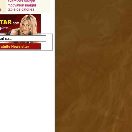
exercices maigrir
motivation maigrir
e
table de calories