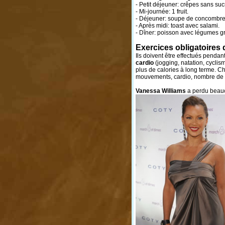
- Petit déjeuner: crêpes sans suc
- Mi-journée: 1 fruit.
- Déjeuner: soupe de concombre, 
- Après midi: toast avec salami.
- Dîner: poisson avec légumes gri
Exercices obligatoires 
Ils doivent être effectués pendan
cardio
(jogging, natation, cyclis
plus de calories à long terme. Ch
mouvements, cardio, nombre de ré
Vanessa Williams
a perdu beau