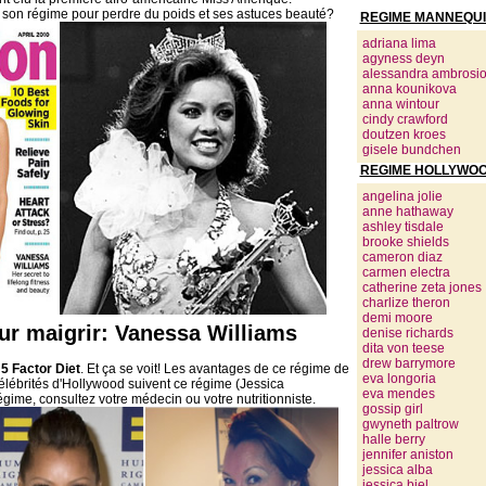
 son régime pour perdre du poids et ses astuces beauté?
REGIME MANNEQUI
adriana lima
agyness deyn
alessandra ambrosi
anna kounikova
anna wintour
cindy crawford
doutzen kroes
gisele bundchen
REGIME HOLLYWOO
angelina jolie
anne hathaway
ashley tisdale
brooke shields
cameron diaz
carmen electra
catherine zeta jones
charlize theron
demi moore
ur maigrir: Vanessa Williams
denise richards
dita von teese
drew barrymore
e
5 Factor Diet
. Et ça se voit! Les avantages de ce régime de
eva longoria
élébrités d'Hollywood suivent ce régime (Jessica
eva mendes
égime, consultez votre médecin ou votre nutritionniste.
gossip girl
gwyneth paltrow
halle berry
jennifer aniston
jessica alba
jessica biel