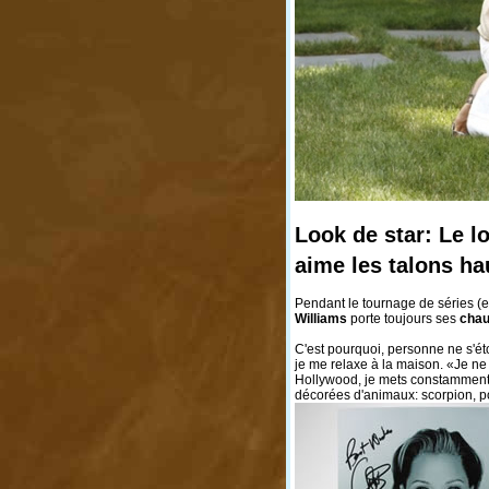
Look de star: Le l
aime les talons ha
Pendant le tournage de séries (e
Williams
porte toujours ses
chau
C'est pourquoi, personne ne s'éto
je me relaxe à la maison. «Je ne
Hollywood, je mets constamment
décorées d'animaux: scorpion, poi