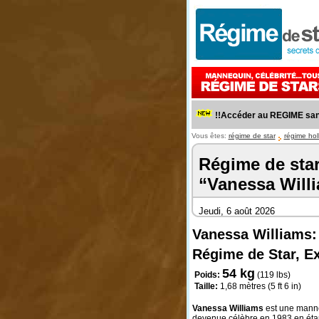
!!Accéder au REGIME sant
Vous êtes:
régime de star
régime ho
Régime de sta
“Vanessa Will
Jeudi, 6 août 2026
Vanessa Williams: 
Régime de Star, Ex
54 kg
Poids:
(119 lbs)
Taille:
1,68 mètres (5 ft 6 in)
Vanessa Williams
est une manneq
devenue célèbre en 1983 en étan