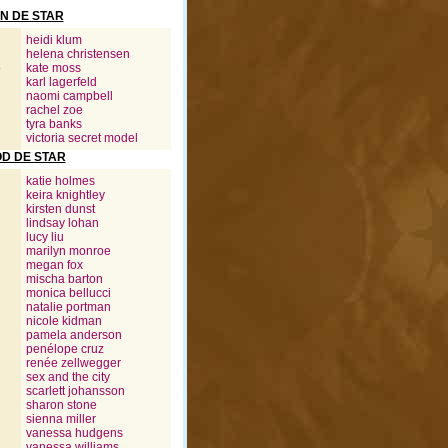
N DE STAR
heidi klum
helena christensen
o
kate moss
karl lagerfeld
naomi campbell
rachel zoe
tyra banks
victoria secret model
D DE STAR
katie holmes
keira knightley
kirsten dunst
lindsay lohan
lucy liu
marilyn monroe
megan fox
mischa barton
monica bellucci
natalie portman
nicole kidman
pamela anderson
penélope cruz
renée zellwegger
sex and the city
scarlett johansson
sharon stone
sienna miller
vanessa hudgens
vanessa williams