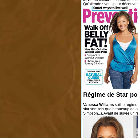
Qu'attendez-vous pour découvrir
Régime de Star po
Vanessa Williams
suit le régim
star sont tels que beaucoup de c
Simpson...). Avant de suivre un r