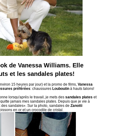
ook de Vanessa Williams. Elle
uts et les sandales plates!
nviron 15 heures par jour) et la promo de films,
Vanessa
ssures préférées
: chaussures
Louboutin
à hauts talons!
nne lorsqu'après le travail, je mets des
sandales plates
et
 quitte jamais mes sandales plates. Depuis que je vie à
 des sandales». Sur la photo, sandales de
Zanotti
ssons en or et un crocodile de cristal.