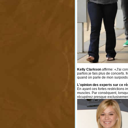
Kelly Clarkson
affirme: «J'ai co
parfois je fais plus de concert
quand on parle de mon surpoids, j
L'opinion des experts sur ce r
En ayant ces fortes restrictions 
muscles. Par conséquent, lors
récupérez presque exclusivement 