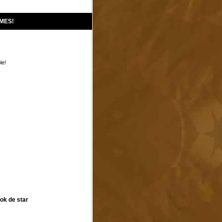
IMES!
le!
ook de star