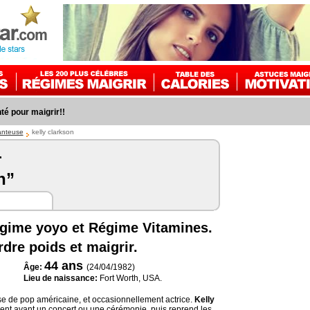
é pour maigrir!!
anteuse
kelly clarkson
r
n”
égime yoyo et Régime Vitamines.
dre poids et maigrir.
44
ans
Âge:
(24/04/1982)
Lieu de naissance:
Fort Worth, USA.
e de pop américaine, et occasionnellement actrice.
Kelly
nt avant un concert ou une cérémonie, puis reprend les