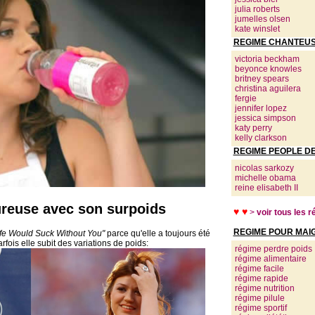
julia roberts
jumelles olsen
kate winslet
REGIME CHANTEUS
victoria beckham
beyonce knowles
britney spears
christina aguilera
fergie
jennifer lopez
jessica simpson
katy perry
kelly clarkson
REGIME PEOPLE D
nicolas sarkozy
michelle obama
reine elisabeth II
ureuse avec son surpoids
♥ ♥
>
voir tous les 
REGIME POUR MAI
ife Would Suck Without You"
parce qu'elle a toujours été
rfois elle subit des variations de poids:
régime perdre poids
régime alimentaire
régime facile
régime rapide
régime nutrition
régime pilule
régime sportif