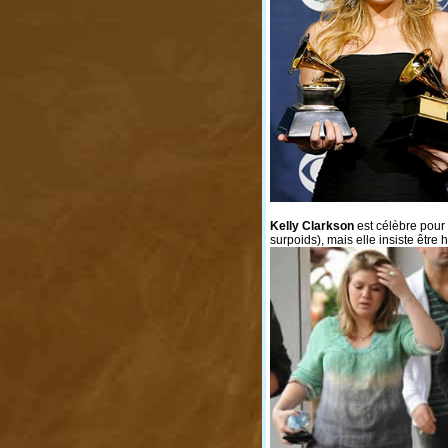
Kelly Clarkson
est célèbre pour
surpoids), mais elle insiste êtr