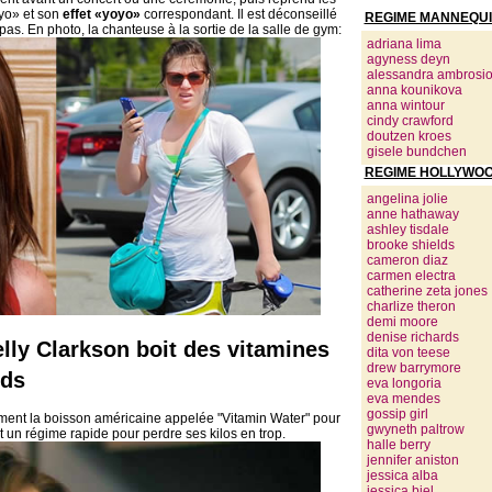
oyo» et son
effet «yoyo»
correspondant. Il est déconseillé
REGIME MANNEQUI
 pas. En photo, la chanteuse à la sortie de la salle de gym:
adriana lima
agyness deyn
alessandra ambrosi
anna kounikova
anna wintour
cindy crawford
doutzen kroes
gisele bundchen
REGIME HOLLYWOO
angelina jolie
anne hathaway
ashley tisdale
brooke shields
cameron diaz
carmen electra
catherine zeta jones
charlize theron
demi moore
denise richards
lly Clarkson boit des vitamines
dita von teese
drew barrymore
ids
eva longoria
eva mendes
gossip girl
ment la boisson américaine appelée "Vitamin Water" pour
gwyneth paltrow
it un régime rapide pour perdre ses kilos en trop.
halle berry
jennifer aniston
jessica alba
jessica biel