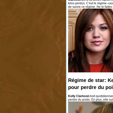
kilos perdus. C'est le régime «y
de suivre ce régime. Ne le faites
Régime de star: Ke
pour perdre du po
Kelly Clarkson
boit quotidienne
perdre du poids. En plus, elle su