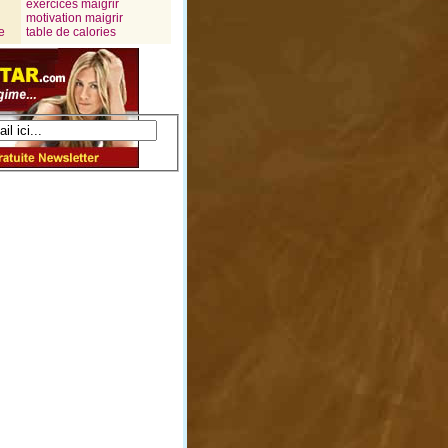
exercices maigrir
motivation maigrir
e
table de calories