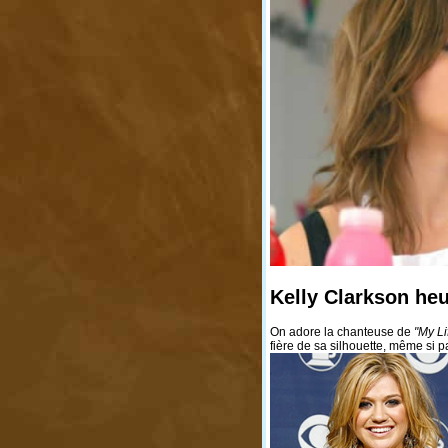
Kelly Clarkson he
On adore la chanteuse de
"My L
fière de sa silhouette, même si pa