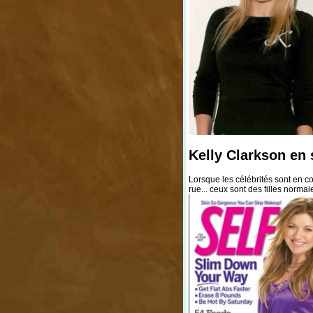
Kelly Clarkson en
Lorsque les célébrités sont en c
rue... ceux sont des filles norma