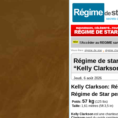
!!Accéder au REGIME sant
Vous êtes:
régime de star
régime ch
Régime de sta
“Kelly Clarkso
Jeudi, 6 août 2026
Kelly Clarkson: R
Régime de Star per
57 kg
Poids:
(125 lbs)
Taille:
1,61 mètres (5ft 3,5 in)
Kelly Clarkson
est une chanteus
Clarkson
perd du poids rapideme