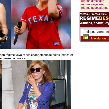
régime diététique
régime végétarien
régime hypocaloriqu
 son régime yoyo et ses changement de poids (mince et
e heureuse comme ça.