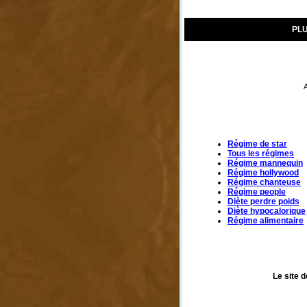
PLU
A
Régime de star
Tous les régimes
Régime mannequin
Régime hollywood
Régime chanteuse
Régime people
Diète perdre poids
Diète hypocalorique
Régime alimentaire
Le site d