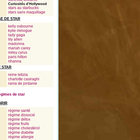
Curiosités d'Hollywood
stars au starbucks
stars sans maquillage
E DE STAR
kelly osbourne
kylie minogue
lady gaga
lily allen
madonna
mariah carey
miley cyrus
paris hilton
rihanna
E STAR
reine letizia
charlotte casiraghi
rania de jordanie
régimes de star
GRIR
régime santé
régime dissocié
régime détox
régime fruits
régime cholestérol
régime diabète
régime allergie