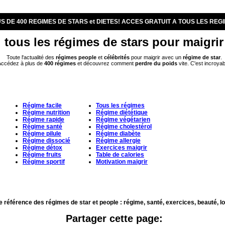
S DE 400 REGIMES DE STARS et DIETES! ACCES GRATUIT A TOUS LES REG
tous les régimes de stars pour maigrir
Toute l'actualité des
régimes
people
et
célébrités
pour maigrir avec un
régime de star
.
ccédez à plus de
400 régimes
et découvrez comment
perdre du poids
vite. C'est incroyab
Régime facile
Tous les régimes
Régime nutrition
Régime diététique
Régime rapide
Régime végétarien
Régime santé
Régime cholestérol
Régime pilule
Régime diabète
Régime dissocié
Régime allergie
Régime détox
Exercices maigrir
Régime fruits
Table de calories
Régime sportif
Motivation maigrir
e référence des régimes de star et people : régime, santé, exercices, beauté, l
Partager cette page: