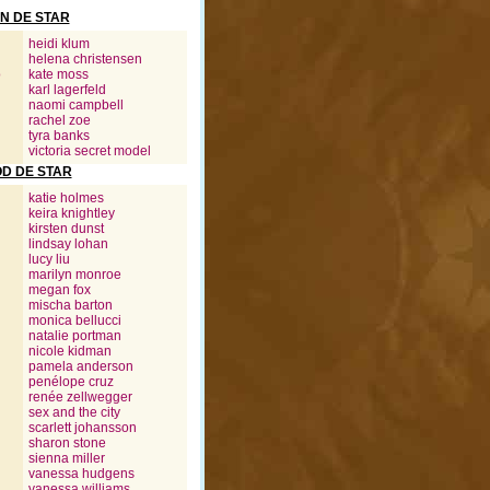
N DE STAR
heidi klum
helena christensen
o
kate moss
karl lagerfeld
naomi campbell
rachel zoe
tyra banks
victoria secret model
D DE STAR
katie holmes
keira knightley
kirsten dunst
lindsay lohan
lucy liu
marilyn monroe
megan fox
mischa barton
monica bellucci
natalie portman
nicole kidman
pamela anderson
penélope cruz
renée zellwegger
sex and the city
scarlett johansson
sharon stone
sienna miller
vanessa hudgens
vanessa williams